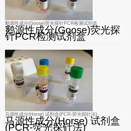
鹅源性成分(Goose)荧光探针PCR检测试剂盒
鹅源性成分(Goose)荧光探
针PCR检测试剂盒
马源性成分(Horse) 试剂盒(PCR-荧光探针法)
马源性成分(Horse) 试剂盒
(PCR-荧光探针法)