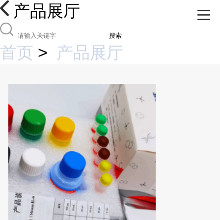
产品展厅
搜索
首页
>
产品展厅