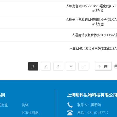
人细胞色素P450c21B/21-羟化酶(CYP2
A试剂盒
人糖基化依赖的细胞黏附分子(GlyCAM-
A试剂盒
人通用转录复合体(GTC)ELISA
人白细胞介素1β转换酶(ICE)ELIS
1
2
3
4
5
下一页>
类别
上海晅科生物科技有限公司
A试剂盒
抗体
联系人：黄明浩
PCR试剂盒
电话：021-62457717