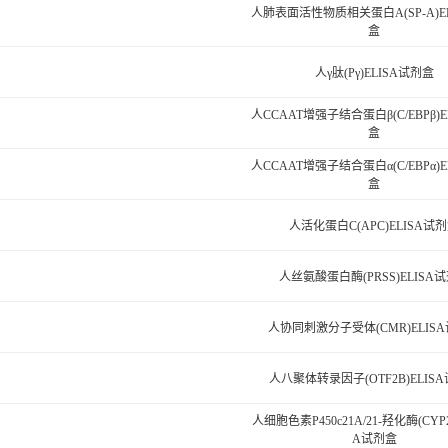
人肺表面活性物质相关蛋白A(SP-A)E
盒
人γ肽(Pγ)ELISA试剂盒
人CCAAT增强子结合蛋白β(C/EBPβ)E
盒
人CCAAT增强子结合蛋白α(C/EBPα)E
盒
人活化蛋白C(APC)ELISA试
人丝氨酸蛋白酶(PRSS)ELISA
人协同刺激分子受体(CMR)ELIS
人八聚体转录因子(OTF2B)ELIS
人细胞色素P450c21A/21-羟化酶(CYP2
A试剂盒