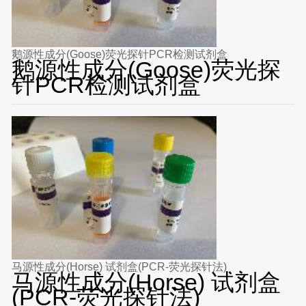
鹅源性成分(Goose)荧光探针PCR检测试剂盒
鹅源性成分(Goose)荧光探
针PCR检测试剂盒
马源性成分(Horse) 试剂盒(PCR-荧光探针法)
马源性成分(Horse) 试剂盒
(PCR-荧光探针法)