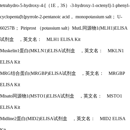
tetrahydro-5-hydroxy-4-[（1E，3S）-3-hydroxy-1-octenyl]-1-phenyl-
cyclopenta[b]pyrrole-2-pentanoic acid， monopotassium salt； U-
60257B； Piriprost （potassium salt）
MutL同源物1(MLH1)ELISA
试剂盒 ，英文名： MLH1 ELISA Kit
Muskelin1蛋白(MKLN1)ELISA试剂盒 ，英文名： MKLN1
ELISA Kit
MRG结合蛋白(MRGBP)ELISA试剂盒 ，英文名： MRGBP
ELISA Kit
Misato同源物1(MSTO1)ELISA试剂盒 ，英文名： MSTO1
ELISA Kit
Midline2蛋白(MID2)ELISA试剂盒 ，英文名： MID2 ELISA
Kit