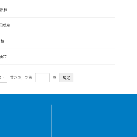
基因质粒
源基因质粒
质粒
因质粒
页>
共73页，到第
页