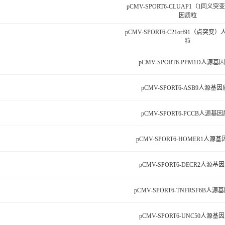
pCMV-SPORT6-CLUAP1（1同义
因质粒
pCMV-SPORT6-C21orf91（点突
粒
pCMV-SPORT6-PPM1D人源基
pCMV-SPORT6-ASB9人源基
pCMV-SPORT6-PCCB人源基
pCMV-SPORT6-HOMER1人源
pCMV-SPORT6-DECR2人源基
pCMV-SPORT6-TNFRSF6B人
pCMV-SPORT6-UNC50人源基