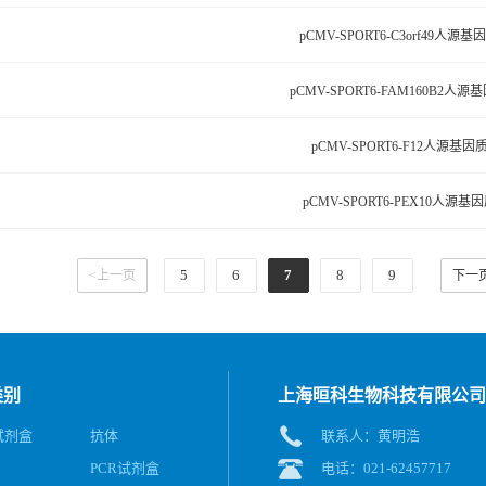
pCMV-SPORT6-C3orf49人源
pCMV-SPORT6-FAM160B2人
pCMV-SPORT6-F12人源基因
pCMV-SPORT6-PEX10人源基
5
6
7
8
9
<上一页
下一
类别
上海晅科生物科技有限公司
A试剂盒
抗体
联系人：黄明浩
PCR试剂盒
电话：021-62457717