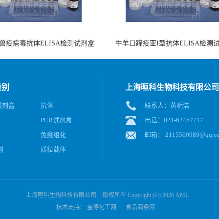
兽疫病毒抗体ELISA检测试剂盒
牛羊口蹄疫亚I型抗体ELISA检测
（酶联免疫法）
（阻断法）
类别
上海晅科生物科技有限公司
A试剂盒
抗体
联系人：黄明浩
PCR试剂盒
电话：021-62457717
免疫组化
邮箱：
2115560989@qq.c
剂
质粒载体
上海晅科生物科技有限公司
版权所有 Copyright (©) 2026
XML
技术支持：
盖德化工网
食品商务网