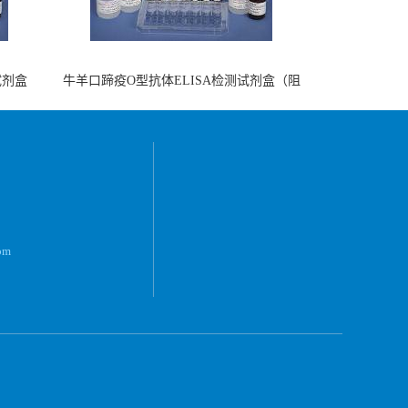
试剂盒
牛羊口蹄疫O型抗体ELISA检测试剂盒（阻
断法）
om