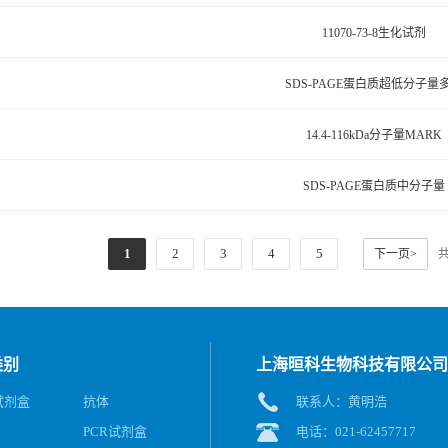
11070-73-8生化试剂
SDS-PAGE蛋白质超低分子量
14.4-116kDa分子量MARK
SDS-PAGE蛋白质中分子量
1
2
3
4
5
下一页>
类别
上海晅科生物科技有限公司
A试剂盒
抗体
联系人：黄明浩
PCR试剂盒
电话：021-62457717