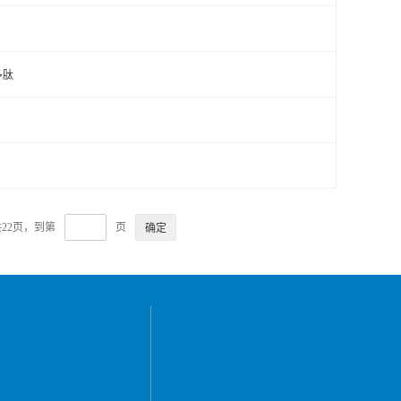
多肽
共22页，到第
页