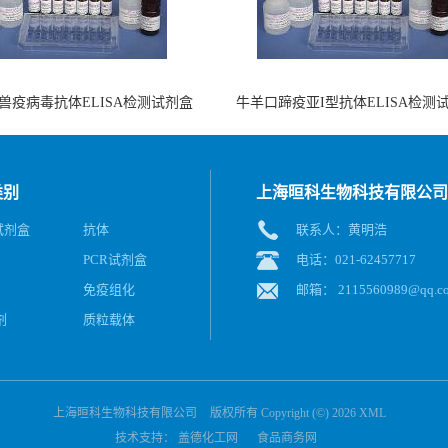
兽疫病毒抗体ELISA检测试剂盒
牛羊口蹄疫亚I型抗体ELISA检测
（酶联免疫法）
（阻断法）
类别
上海晅科生物科技有限公司
A试剂盒
抗体
联系人：黄明浩
PCR试剂盒
电话：021-62457717
免疫组化
邮箱：
2115560989@qq.c
剂
质粒载体
上海晅科生物科技有限公司
版权所有 Copyright (©) 2026
XML
技术支持：
盖德化工网
食品商务网