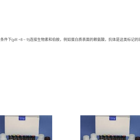
碱性条件下(pH =8 ~ 9)连接生物素和伯胺，例如蛋白质表面的赖氨酸，抗体是这类标记