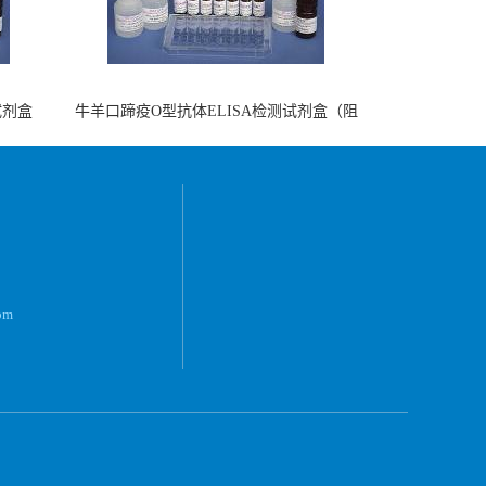
试剂盒
牛羊口蹄疫O型抗体ELISA检测试剂盒（阻
断法）
om