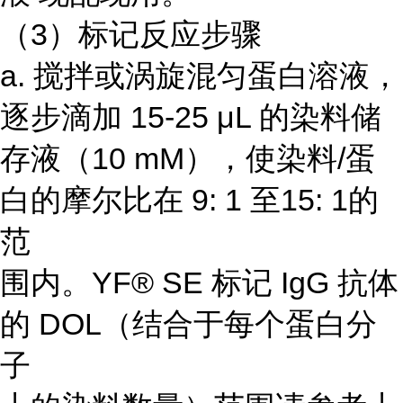
（3）标记反应步骤
a. 搅拌或涡旋混匀蛋白溶液，
逐步滴加 15-25 μL 的染料储
存液（10 mM），使染料/蛋
白的摩尔比在 9: 1 至15: 1的
范
围内。YF® SE 标记 IgG 抗体
的 DOL（结合于每个蛋白分
子