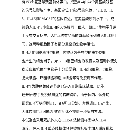
有153个氨基酸残基前体蛋白，成熟IL-4由24个氨基酸残基
的信号肽裂解产生，基因定位于第5号染色体，与IL-3、IL-
5、IL-13和GM-CSF的基因临近。在氨基酸序列水平上，成
熟的人IL-4与小鼠IL-4约50％相同，但人、鼠IL-4生物学作用
上没有交叉反应。人IL-4约有30％的氨基酸序列与人IL-13相
同，这两种细胞因子有部分重叠的生物学活性。
IL-4活化细胞毒性T细胞，它被认为是典型的由TH2细
胞产生的细胞因子，对T、 B淋巴细胞的发育以及驱动体液免
疫反应和抗体产生都是十分重要的。IL-4对B细胞、T细胞、
肥大细胞、巨噬细胞和造血细胞都有免疫调节作用。
IL-4作为肿瘤免疫调节剂已进入Ⅱ期临床试验。此外，
还开始进行 免疫缺陷症的临床试验。由于体内、体外均
证实IL-4可以抑制il-1、 il-6和tnf分泌，并促进IL-1ra产生，
因此应用IL-4可能为 败血症休克提供一种新的方法。
本试剂盒采用双抗体夹心 ELISA 法检测样品中人 IL-4
浓度。在人 IL-4 单克隆抗体预包被酶标板中加入适度稀释