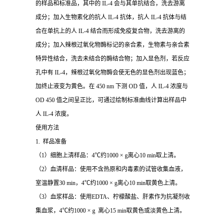
的样品和标准品，其中的 IL-4 会与其单抗结合，洗去游离
成分；加入生物素化的抗人 IL-4 抗体，抗人 IL-4 抗体与结
合在单抗上的人 IL-4 结合而形成免疫复合物，洗去游离的
成分；加入辣根过氧化物酶标记的亲合素，生物素与亲合素
特异性结合，洗去未结合的酶结合物；加入显色剂，若反应
孔中有 IL-4，辣根过氧化物酶会使无色的显色剂出现蓝色；
加终止液变为黄色。在 450 nm 下测 OD 值，人 IL-4 浓度与
OD 450 值之间呈正比，可通过绘制标准曲线计算出样品中
人 IL-4 浓度。
使用方法
1. 样品准备
（1）细胞上清样品：4℃约1000 × g离心10 min取上清。
（2）血清样品：使用不含热原和内毒素的试管收集血液，
室温静置30 min，4℃约1000 × g离心10 min取黄色上清。
（3）血浆样品：使用EDTA、柠檬酸盐、肝素作为抗凝剂收
集血浆，4℃约1000 × g 离心15 min取黄色或淡黄色上清。