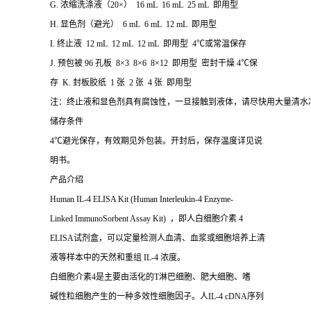
G. 浓缩洗涤液（20×） 16 mL 16 mL 25 mL 即用型
H. 显色剂（避光） 6 mL 6 mL 12 mL 即用型
I. 终止液 12 mL 12 mL 12 mL 即用型 4℃或常温保存
J. 预包被 96 孔板 8×3 8×6 8×12 即用型 密封干燥 4℃保
存 K. 封板胶纸 1 张 2 张 4 张 即用型
注：终止液和显色剂具有腐蚀性，一旦接触到液体，请尽快用大量清水
储存条件
4℃避光保存，有效期见外包装。开封后，保存温度详见说
明书。
产品介绍
Human IL-4 ELISA Kit (Human Interleukin-4 Enzyme-
Linked ImmunoSorbent Assay Kit) ，即人白细胞介素 4
ELISA试剂盒，可以定量检测人血清、血浆或细胞培养上清
液等样本中的天然和重组 IL-4 浓度。
白细胞介素4是主要由活化的T淋巴细胞、肥大细胞、嗜
碱性粒细胞产生的一种多效性细胞因子。人IL-4 cDNA序列