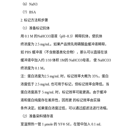
（6）NaN3
（7）BSA
2. 标记方法和步骤
（1）准备标记抗体
用 0.1 M 的NaHCO3溶液（pH~8.3）稀释抗体，使抗体
终浓度为 2.5 mg/mL。如果产品预先用磷酸盐缓冲液稀释，
如 PBS 缓冲液（不含胺基类化合物），那么可以直接在该
缓冲液中加入约 1/10 体积 1M的 NaHCO3母液， 使 NaHCO3
终浓度为 0.1 M。
注：蛋白浓度为2.5 mg/mL 时，标记效率大概为 35%，蛋白
浓度低于 2.5 mg/mL 也可用于标记，但标记效率会降低。当
蛋白浓度高于 5 mg/mL 时，标记效率可能更高。由于缓冲
液和蛋白纯度存在差异性，因而更 的标记效率由实操
条件决定。如果蛋白浓度过低，可以通过超滤法进行浓缩。
（2）准备染料储存液
室温预热一管 1 μmole 的 YF® SE，在管中加入 0.1 mL