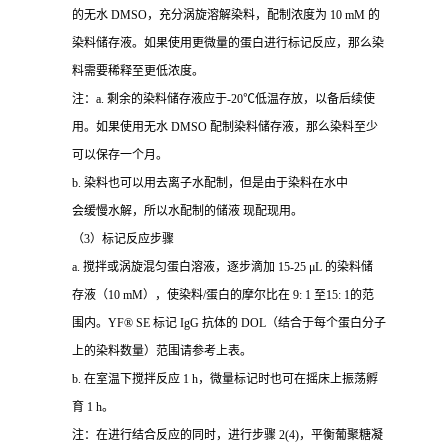
的无水 DMSO，充分涡旋溶解染料，配制浓度为 10 mM 的
染料储存液。如果使用更微量的蛋白进行标记反应，那么染
料需要稀释至更低浓度。
注：a. 剩余的染料储存液应于-20℃低温存放，以备后续使
用。如果使用无水 DMSO 配制染料储存液，那么染料至少
可以保存一个月。
b. 染料也可以用去离子水配制，但是由于染料在水中
会缓慢水解，所以水配制的储液 现配现用。
（3）标记反应步骤
a. 搅拌或涡旋混匀蛋白溶液，逐步滴加 15-25 μL 的染料储
存液（10 mM），使染料/蛋白的摩尔比在 9: 1 至15: 1的范
围内。YF® SE 标记 IgG 抗体的 DOL（结合于每个蛋白分子
上的染料数量）范围请参考上表。
b. 在室温下搅拌反应 1 h，微量标记时也可在摇床上振荡孵
育 1 h。
注：在进行结合反应的同时，进行步骤 2(4)，平衡葡聚糖凝