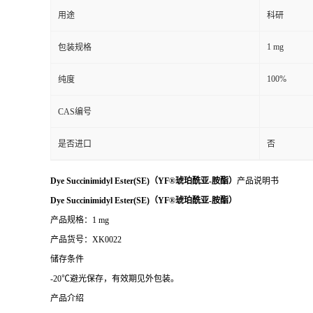
用途
科研
1 mg
包装规格
100%
纯度
CAS编号
是否进口
否
Dye Succinimidyl Ester(SE)（YF®琥珀酰亚-胺酯）
产品说明书
Dye Succinimidyl Ester(SE)（YF®琥珀酰亚-胺酯）
产品规格：1 mg
产品货号：XK0022
储存条件
-20℃避光保存，有效期见外包装。
产品介绍