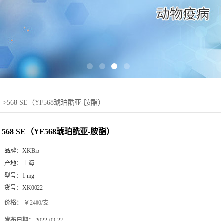
剂
>
568 SE（YF568琥珀酰亚-胺酯）
568 SE（YF568琥珀酰亚-胺酯）
品牌：
XKBio
产地：
上海
型号：
1 mg
货号：
XK0022
价格：
￥2400/支
发布日期：
2022-03-27