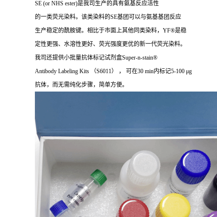
SE (or NHS ester)是我司生产的具有氨基反应活性
的一类荧光染料。该类染料的SE基团可以与氨基基团反应
生产稳定的酰胺键。相比于市面上其他同类染料，YF®是稳
定性更强、水溶性更好、荧光强度更优的新一代荧光染料。
我司还提供小批量抗体标记试剂盒Super-n-stain®
Antibody Labeling Kits （S6011） ， 可在30 min内标记5-100 μg
抗体，而无需纯化步骤，简单方便。