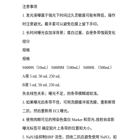
注意事项
1. 发光液曝露于强光下时间过久灵敏度可能有降低，操作
时注意避光。戴手套可以避免在膜上留下手印。
2. 长时间曝光会加深背景；蛋白过量，会使条带强弱变化
组分
规格
规格
S6009S（10mL） S6009M（100mL） S6009L （500mL）
A液 5 mL 50 mL 250 mL
B液 5 mL 50 mL 250 mL
失去线性关系；曝光不足，则条带模糊或较浅。
3. 如果曝光后条带不佳，可用洗膜缓冲液洗膜，重新孵育
二抗，然后重新用 ECL曝光。
4. 使用肉眼可见的预染色蛋白 Marker 和荧光-放射自显影
曝光标签可 确定胶片上条带的位置和大小。
5. NaN3会抑制HRP 活性，回收二抗应避免使用 NaN3，如