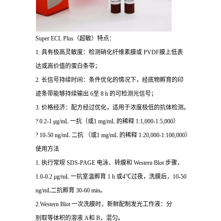
Super ECL Plus（超敏）特点：
1. 具有极高灵敏度：检测硝化纤维素膜或 PVDF膜上低表
达或高价值的蛋白条带；
2. 长信号持续时间：条件优化的情况下，经底物孵育的印
迹条带能够持续输出 6至 8 h 的可检测光信号；
3. 价格经济：配方经过优化，适用于浓度极低的抗体检测。
? 0.2-1 μg/mL 一抗（或1 mg/mL 的稀释 1:1,000-1:5,000）
? 10-50 ng/mL 二抗 （或1 mg/mL 的稀释 1:20,000-1:100,000）
使用方法
1. 执行常规 SDS-PAGE 电泳、转膜和 Western Blot 步骤，
1.0-0.2 μg/mL 一抗室温孵育 1 h 或4℃过夜，洗膜后，10-50
ng/mL二抗孵育 30-60 min。
2.Western Blot 一次洗膜时，新鲜配制发光工作液：分
别取等体积的溶液 A和 B，混匀。