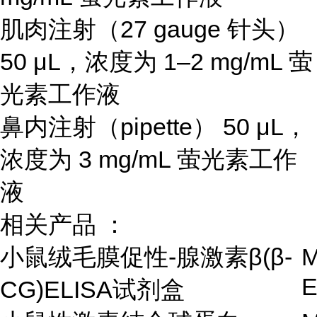
肌肉注射（27 gauge 针头）
50 μL，浓度为 1–2 mg/mL 萤
光素工作液
鼻内注射（pipette） 50 μL，
浓度为 3 mg/mL 萤光素工作
液
相关产品 ：
小鼠绒毛膜促性-腺激素β(β-
M
CG)ELISA试剂盒