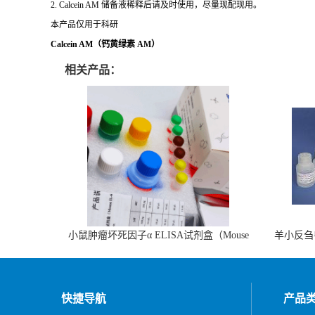
2. Calcein AM 储备液稀释后请及时使用，尽量现配现用。
本产品仅用于科研
Calcein AM（钙黄绿素 AM）
相关产品：
小鼠肿瘤坏死因子α ELISA试剂盒（Mouse
羊小反刍
TNF-α ELISA KIT）
快捷导航
产品