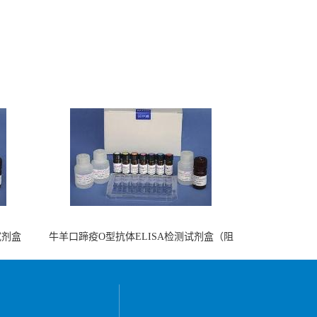
试剂盒
牛羊口蹄疫O型抗体ELISA检测试剂盒（阻
断法）