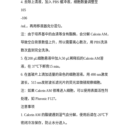
4. 去除上清液，加入 PBS 缓冲液，细胞数量调整至
105
-106
/mL，再用移液器充分混匀。
注：由于培养基中的血清等含有酯酶，会分解 Calcein AM，
导致空白背景数值上升，所以需要离心数次，用 PBS洗涤
数次直到完全洗净。
5. 在200 μL细胞悬液中加入50 μL稀释后的Calcein AM溶
液，在 37℃下孵育15 min。
6. 在盖玻片上滴加适量的染色的细胞溶液。用 490 nm激发
波长，515 nm发射波长滤光片的荧光显微镜观察细胞。
注：如果 Calcein AM 很难进入细胞，可以使用表面活性剂
处理，如 Pluronic F127。
注意事项
1. Calcein AM 的酯键遇到湿气会分解，使用后请在-20℃下
密闭冷冻保存，防止水分进入。