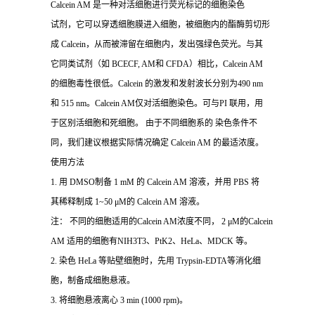
Calcein AM 是一种对活细胞进行荧光标记的细胞染色
试剂，它可以穿透细胞膜进入细胞，被细胞内的酯酶剪切形
成 Calcein，从而被滞留在细胞内，发出强绿色荧光。与其
它同类试剂（如 BCECF, AM和 CFDA）相比，Calcein AM
的细胞毒性很低。Calcein 的激发和发射波长分别为490 nm
和 515 nm。Calcein AM仅对活细胞染色。可与PI 联用，用
于区别活细胞和死细胞。 由于不同细胞系的 染色条件不
同，我们建议根据实际情况确定 Calcein AM 的最适浓度。
使用方法
1. 用 DMSO制备 1 mM 的 Calcein AM 溶液，并用 PBS 将
其稀释制成 1~50 μM的 Calcein AM 溶液。
注： 不同的细胞适用的Calcein AM浓度不同， 2 μM的Calcein
AM 适用的细胞有NIH3T3、PtK2、HeLa、MDCK 等。
2. 染色 HeLa 等贴壁细胞时，先用 Trypsin-EDTA等消化细
胞，制备成细胞悬液。
3. 将细胞悬液离心 3 min (1000 rpm)。