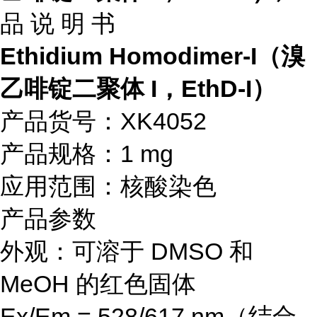
品 说 明 书
Ethidium Homodimer-I（溴
乙啡锭二聚体 I，EthD-I）
产品货号：XK4052
产品规格：1 mg
应用范围：核酸染色
产品参数
外观：可溶于 DMSO 和
MeOH 的红色固体
Ex/Em = 528/617 nm（结合