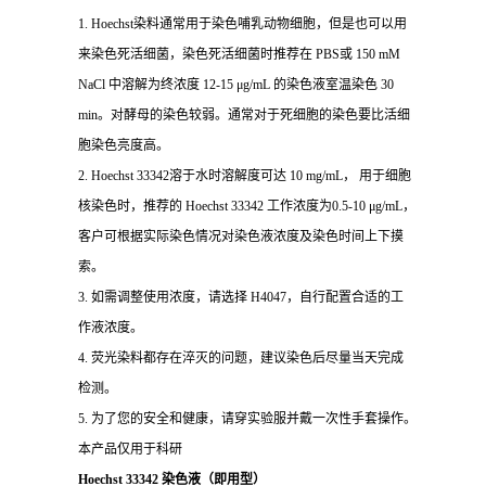
1. Hoechst染料通常用于染色哺乳动物细胞，但是也可以用
来染色死活细菌，染色死活细菌时推荐在 PBS或 150 mM
NaCl 中溶解为终浓度 12-15 μg/mL 的染色液室温染色 30
min。对酵母的染色较弱。通常对于死细胞的染色要比活细
胞染色亮度高。
2. Hoechst 33342溶于水时溶解度可达 10 mg/mL， 用于细胞
核染色时，推荐的 Hoechst 33342 工作浓度为0.5-10 μg/mL，
客户可根据实际染色情况对染色液浓度及染色时间上下摸
索。
3. 如需调整使用浓度，请选择 H4047，自行配置合适的工
作液浓度。
4. 荧光染料都存在淬灭的问题，建议染色后尽量当天完成
检测。
5. 为了您的安全和健康，请穿实验服并戴一次性手套操作。
本产品仅用于科研
Hoechst 33342 染色液（即用型）