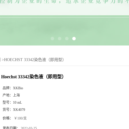
剂
>
HOECHST 33342染色液（即用型）
Hoechst 33342染色液（即用型）
品牌：
XKBio
产地：
上海
型号：
10 mL
货号：
XK4079
价格：
￥100/支
发布日期：
2022-03-25