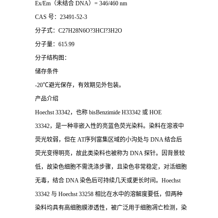
Ex/Em（未结合 DNA）= 346/460 nm
CAS 号：23491-52-3
分子式：C27H28N6O?3HCl?3H2O
分子量：615.99
分子结构图：
储存条件
-20℃避光保存，有效期见外包装。
产品介绍
Hoechst 33342，也称 bisBenzimide H33342 或 HOE
33342，是一种非嵌入性的亮蓝色荧光染料。染料在溶液中
荧光较弱，但在 AT序列富集区域的小沟处与 DNA 结合后
荧光变得明亮，故此类染料也被称为 DNA 探针。因背景较
低，故染色细胞不需洗涤步骤，且染色非常稳定，对活细胞
无毒，结合 DNA 染色后可持续几天或更长时间。Hoechst
33342 与 Hoechst 33258 相比在水中的溶解度要低，但两种
染料均具有高细胞膜渗透性，被广泛用于细胞凋亡检测，染