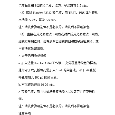
色样品体积 3倍的染色液，混匀。室温放置 3-5 min。
（3）吸除 Hoechst 33342 染色液，用 TBST、PBS 或生理盐
水洗涤 2-3次，每次 3-5 min。
注：清洗步骤可选但不是必须的，清洗后不影响染色。
（4） 直接在荧光显微镜下观察或封片后荧光显微镜下观察。
细胞发生凋亡时，会看到凋亡细胞的细胞核呈致密浓染，或
呈碎块状致密浓染。
2. 对于活细胞或组织
a. 加入适量Hoechst 33342工作液， 充分覆盖待染色的样品，
通常对于六孔板每孔需加入 1 mL 的染色液，对于 96 孔板
每孔需加入 100 μL 的染色液。
b. 室温避光孵育 10-20 min。
c. 弃染色液，用 PBS或培养液洗涤 2-3 次即可进行荧光检
测。
注：清洗步骤可选但不是必须的，清洗后不影响染色。
注意事项