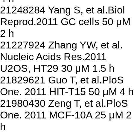
21248284 Yang S, et al.Biol
Reprod.2011 GC cells 50 μM
2 h
21227924 Zhang YW, et al.
Nucleic Acids Res.2011
U2OS, HT29 30 μM 1.5 h
21829621 Guo T, et al.PloS
One. 2011 HIT-T15 50 μM 4 h
21980430 Zeng T, et al.PloS
One. 2011 MCF-10A 25 μM 2
h