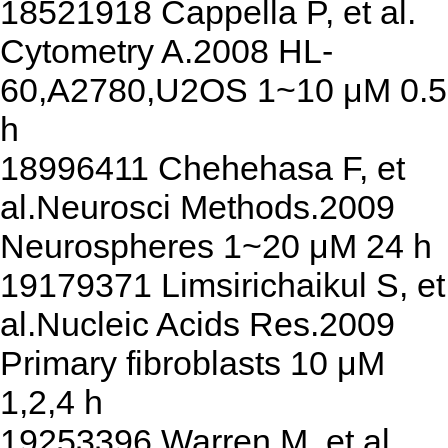
18521918 Cappella P, et al.
Cytometry A.2008 HL-
60,A2780,U2OS 1~10 μM 0.5
h
18996411 Chehehasa F, et
al.Neurosci Methods.2009
Neurospheres 1~20 μM 24 h
19179371 Limsirichaikul S, et
al.Nucleic Acids Res.2009
Primary fibroblasts 10 μM
1,2,4 h
19253396 Warren M, et al.