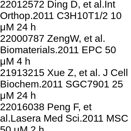
22012572 Ding D, et al.Int
Orthop.2011 C3H10T1/2 10
μM 24 h
22000787 ZengW, et al.
Biomaterials.2011 EPC 50
μM 4 h
21913215 Xue Z, et al. J Cell
Biochem.2011 SGC7901 25
μM 24 h
22016038 Peng F, et
al.Lasera Med Sci.2011 MSC
50 μM 2 h