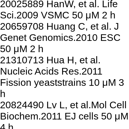
20025889 HanW, et al. Life
Sci.2009 VSMC 50 μM 2 h
20659708 Huang C, et al. J
Genet Genomics.2010 ESC
50 μM 2 h
21310713 Hua H, et al.
Nucleic Acids Res.2011
Fission yeaststrains 10 μM 3
h
20824490 Lv L, et al.Mol Cell
Biochem.2011 EJ cells 50 μM
4 h