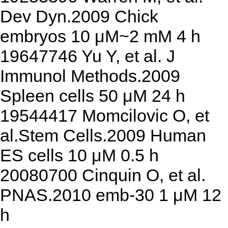
Dev Dyn.2009 Chick
embryos 10 μM~2 mM 4 h
19647746 Yu Y, et al. J
Immunol Methods.2009
Spleen cells 50 μM 24 h
19544417 Momcilovic O, et
al.Stem Cells.2009 Human
ES cells 10 μM 0.5 h
20080700 Cinquin O, et al.
PNAS.2010 emb-30 1 μM 12
h