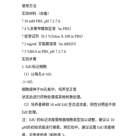
使用方法
实验材料（自备）
? 10 mM PBS, pH 7.2-7.6
? 4 %多聚甲醛固定液（in PBS）
? 促渗试剂（0.5 %Triton X-100 in PBS）
? 2 mg/mL 甘氨酸溶液（in ddH2O）
? 3 %BSA in PBS, pH 7.2-7.6
实验步骤
1. EdU标记细胞
（1）以每孔4×103
-1×105
细胞接种于96孔板中，培养至正常
状态后进行药物处理或其他刺激处理。
（2）培养基稀释 10 mM EdU至合适浓度，阴性对照组不用
EdU处理。
注：EdU 的标记浓度需根据细胞类型加以调整，建议以 10
μM的初始浓度进行摸索。预实验中，建议设置 EdU浓度梯
度，可参考附表 2和附表 3。