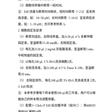
（3）细胞培养箱中孵育一段时间。
注：EdU浓度与孵育时间相关，短时间孵育（<2 h）宜采用
高浓度，如：10~50 μM；长时间孵育（>24 h）宜采用低浓
度，如：1~10 μM；也可参考附表 3。
2. 细胞固定及促渗
（1）孵育完成后，去除培养基。加入50 μL 4 % 多聚甲醛
固定液，室温孵育15-30 min后，去除固定液。
（2）每孔加入50 μL 2 mg/mL甘氨酸溶液，室温孵育5 min，
中和残留的固定液。
（3）以每孔100 μL 3 % BSA洗涤细胞2次。
（4）去除洗涤液，加入100 μL 0.5 % Triton X-100，室温孵
育20 min。
（5） 去除促渗剂， 每孔100 μL的 3% BSA 洗涤液洗涤 2次。
3. EdU检测
注：本参考步骤每个样本使用100 μL的工作液，用户可以根
据自己的样本情况调整用量。
（1）配置1× Click-iT EdU反应缓冲液（组分C）：用ddH2O
将组分C稀释10倍。