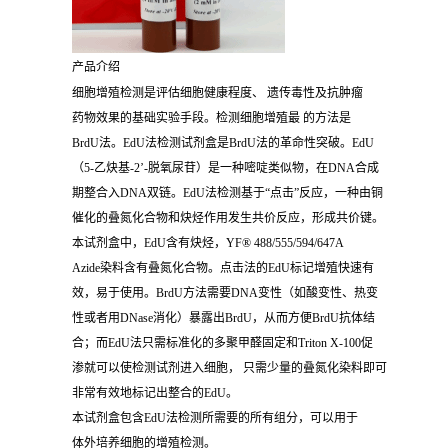
产品介绍
细胞增殖检测是评估细胞健康程度、 遗传毒性及抗肿瘤
药物效果的基础实验手段。检测细胞增殖最 的方法是
BrdU法。EdU法检测试剂盒是BrdU法的革命性突破。EdU
（5-乙炔基-2’-脱氧尿苷）是一种嘧啶类似物，在DNA合成
期整合入DNA双链。EdU法检测基于“点击”反应，一种由铜
催化的叠氮化合物和炔烃作用发生共价反应，形成共价键。
本试剂盒中，EdU含有炔烃，YF® 488/555/594/647A
Azide染料含有叠氮化合物。点击法的EdU标记增殖快速有
效，易于使用。BrdU方法需要DNA变性（如酸变性、热变
性或者用DNase消化）暴露出BrdU，从而方便BrdU抗体结
合；而EdU法只需标准化的多聚甲醛固定和Triton X-100促
渗就可以使检测试剂进入细胞， 只需少量的叠氮化染料即可
非常有效地标记出整合的EdU。
本试剂盒包含EdU法检测所需要的所有组分，可以用于
体外培养细胞的增殖检测。