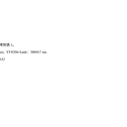
考附表 1。
m；YF®594 Azide：590/617 nm
DNA）