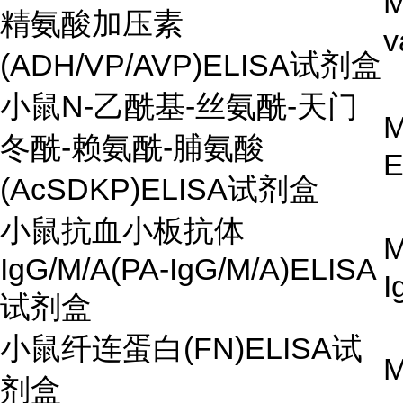
M
精氨酸加压素
v
(ADH/VP/AVP)ELISA试剂盒
小鼠N-乙酰基-丝氨酰-天门
M
冬酰-赖氨酰-脯氨酸
(AcSDKP)ELISA试剂盒
小鼠抗血小板抗体
M
IgG/M/A(PA-IgG/M/A)ELISA
I
试剂盒
小鼠纤连蛋白(FN)ELISA试
M
剂盒