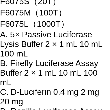
F6075S（20T）
F6075M（100T）
F6075L（1000T）
A. 5× Passive Luciferase
Lysis Buffer 2 × 1 mL 10 mL
100 mL
B. Firefly Luciferase Assay
Buffer 2 × 1 mL 10 mL 100
mL
C. D-Luciferin 0.4 mg 2 mg
20 mg