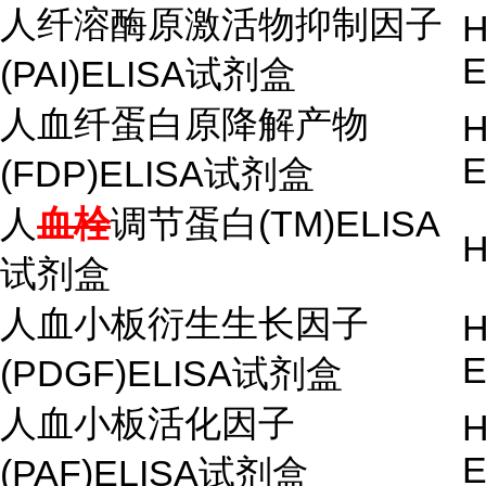
人纤溶酶原激活物抑制因子
H
E
(PAI)ELISA试剂盒
人血纤蛋白原降解产物
H
E
(FDP)ELISA试剂盒
人
血栓
调节蛋白(TM)ELISA
H
试剂盒
人血小板衍生生长因子
H
E
(PDGF)ELISA试剂盒
人血小板活化因子
H
E
(PAF)ELISA试剂盒