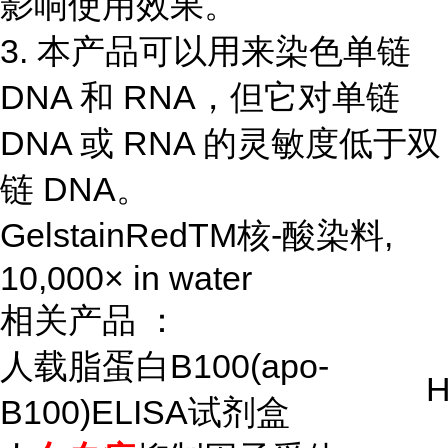
影响使用效果。
3. 本产品可以用来染色单链
DNA 和 RNA，但它对单链
DNA 或 RNA 的灵敏度低于双
链 DNA。
GelstainRedTM核-酸染料,
10,000× in water
相关产品 ：
人载脂蛋白B100(apo-
H
B100)ELISA试剂盒