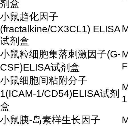
剂盒
小鼠趋化因子
M
(fractalkine/CX3CL1) ELISA
试剂盒
小鼠粒细胞集落刺激因子(G-
M
F
CSF)ELISA试剂盒
小鼠细胞间粘附分子
M
1(ICAM-1/CD54)ELISA试剂
1
盒
小鼠胰-岛素样生长因子
M