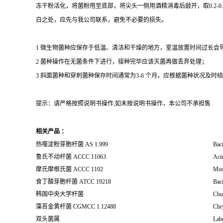
冻干粉活化，将菌粉甩至底部，将尖头一侧用酒精消毒后敲开，取0.2-
白之处，应先与我公司联系，避免不必要的损失。
1 微生物菌种应保存于低温、清洁和干燥的地方，室温放置时间过长会
2 菌种操作在无菌条件下进行，接种完毕应该灭菌再做丢弃处理；
3 斜面菌种和穿刺菌种保存时间通常为3-6 个月，应根据菌种状况及时结转；冻
提示：请严格按照说明书操作,如未按说明书操作，本公司不承担售
相关产品 ：
热噬淀粉芽胞杆菌 AS 1.999
Bac
鲁氏不动杆菌 ACCC 11063
Acin
摩氏摩根氏菌 ACCC 1102
Mor
食丁酸芽胞杆菌 ATCC 19218
Baci
韩国中央大学杆菌
Chu
藻苔金黄杆菌 CGMCC 1.12488
Chry
双头菌属
Labr