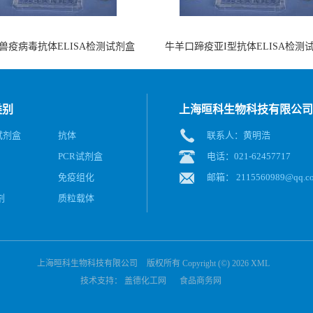
兽疫病毒抗体ELISA检测试剂盒
牛羊口蹄疫亚I型抗体ELISA检测
（酶联免疫法）
（阻断法）
类别
上海晅科生物科技有限公司
A试剂盒
抗体
联系人：黄明浩
PCR试剂盒
电话：021-62457717
免疫组化
邮箱：
2115560989@qq.c
剂
质粒载体
上海晅科生物科技有限公司
版权所有 Copyright (©) 2026
XML
技术支持：
盖德化工网
食品商务网