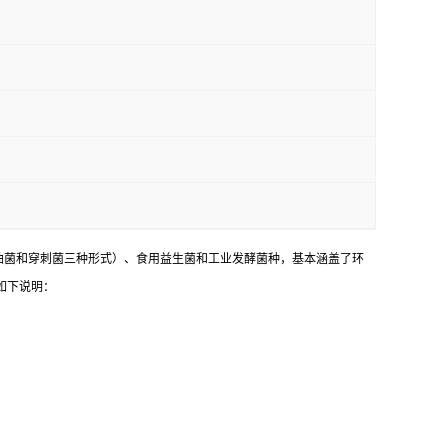
油菌和穿刺菌三种形式）、食用益生菌和工业发酵菌种，基本涵盖了环
如下说明：