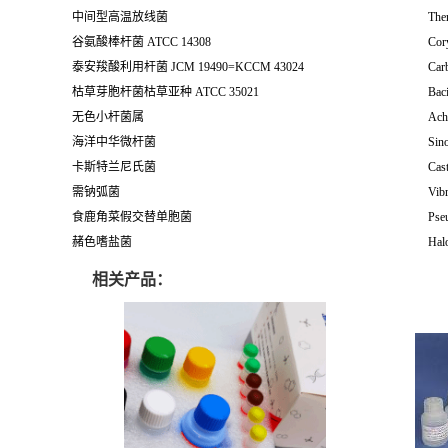
中间型高温放线菌
The
谷氨酸棒杆菌 ATCC 14308
Cor
泰安羧酸利用杆菌 JCM 19490=KCCM 43024
Carb
枯草芽胞杆菌枯草亚种 ATCC 35021
Baci
无色小杆菌属
Ach
海洋中华微杆菌
Sin
卡斯特兰尼氏菌
Cast
需钠弧菌
Vibr
食鹿角菜假交替单胞菌
Pse
赭色嗜盐菌
Hal
相关产品：