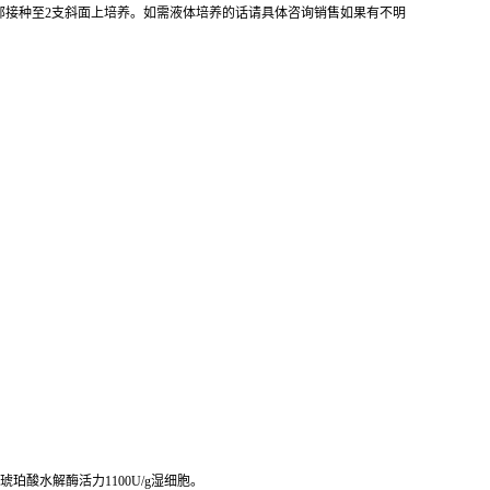
全部接种至2支斜面上培养。如需液体培养的话请具体咨询销售如果有不明
琥珀酸水解酶活力1100U/g湿细胞。