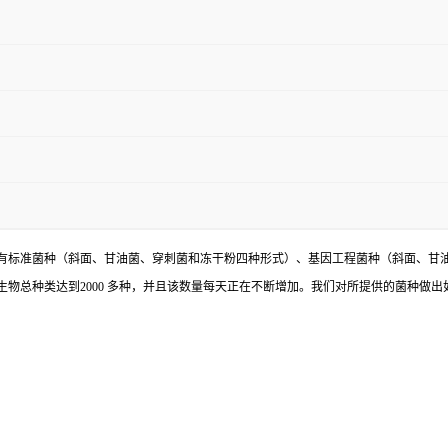
有标准菌种（斜面、甘油菌、穿刺菌和冻干粉四种形式）、基因工程菌种（斜面、甘
物总种类达到2000 多种，并且该数量每天正在不断增加。我们对所提供的菌种做出