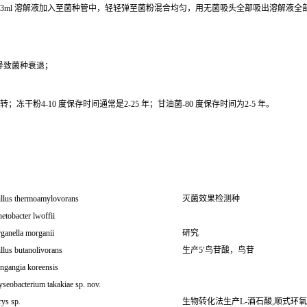
0.3ml 溶解液加入至菌种管中，轻轻弹至菌粉混合均匀，用无菌吸头全部吸出溶解液
导致菌种衰退；
干粉4-10 度保存时间通常是2-25 年；甘油菌-80 度保存时间为2-5 年。
illus thermoamylovorans
灭菌效果检测种
etobacter lwoffii
ganella morganii
研究
llus butanolivorans
生产5′鸟苷酸，鸟苷
ngangia koreensis
seobacterium takakiae sp. nov.
ys sp.
生物转化法生产L-酒石酸,顺式环氧