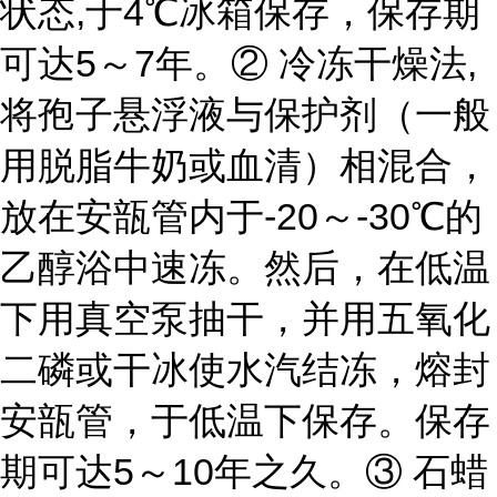
状态,于4℃冰箱保存，保存期
可达5～7年。
② 冷冻干燥法,
将孢子悬浮液与保护剂（一般
用脱脂牛奶或血清）相混合，
放在安瓿管内于-20～-30℃的
乙醇浴中速冻。然后，在低温
下用真空泵抽干，并用五氧化
二磷或干冰使水汽结冻，熔封
安瓿管，于低温下保存。保存
期可达5～10年之久。
③ 石蜡