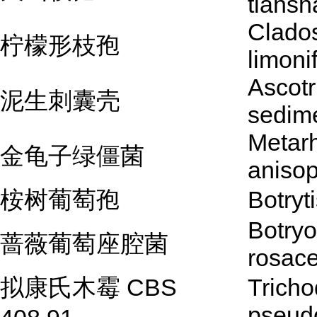
tians
Clado
柠檬形枝孢
limoni
Ascotr
泥生刺囊壳
sedime
Metar
金龟子绿僵菌
anisop
桉树葡萄孢
Botryt
Botry
蔷薇葡萄座腔菌
rosac
拟康氏木霉 CBS
Trich
pseud