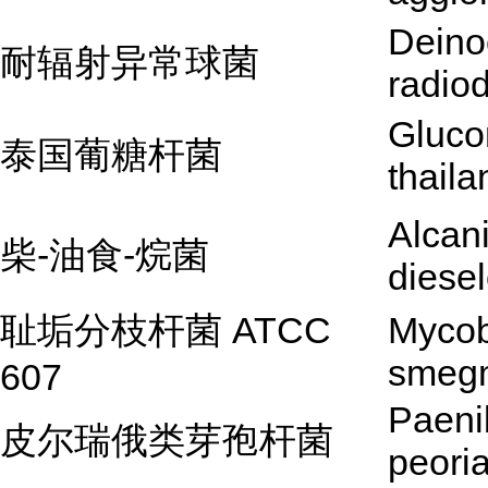
Deino
耐辐射异常球菌
radio
Gluco
泰国葡糖杆菌
thaila
Alcan
柴-油食-烷菌
diesel
耻垢分枝杆菌 ATCC
Mycob
smegm
607
Paeni
皮尔瑞俄类芽孢杆菌
peori