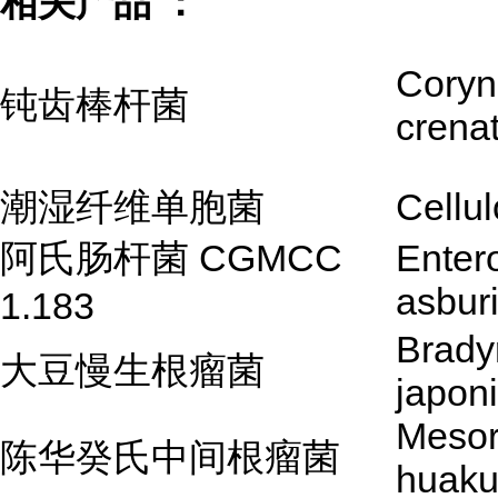
相关产品 ：
Coryn
钝齿棒杆菌
crena
潮湿纤维单胞菌
Cellu
阿氏肠杆菌 CGMCC
Enter
asbur
1.183
Brady
大豆慢生根瘤菌
japon
Mesor
陈华癸氏中间根瘤菌
huaku