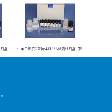
试剂盒
牛羊口蹄疫O型抗体ELISA检测试剂盒（阻
断法）
om