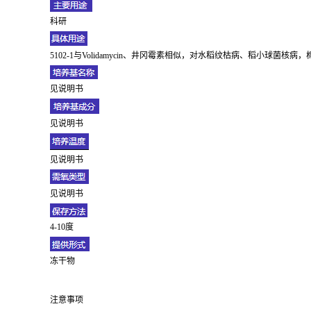
科研
5102-1与Volidamycin、井冈霉素相似，对水稻纹枯病、稻小球菌核病
见说明书
见说明书
见说明书
见说明书
4-10度
冻干物
注意事项