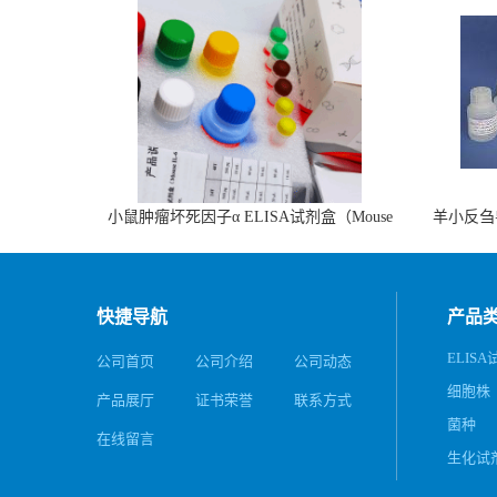
小鼠肿瘤坏死因子α ELISA试剂盒（Mouse
羊小反刍
TNF-α ELISA KIT）
快捷导航
产品
ELIS
公司首页
公司介绍
公司动态
细胞株
产品展厅
证书荣誉
联系方式
菌种
在线留言
生化试