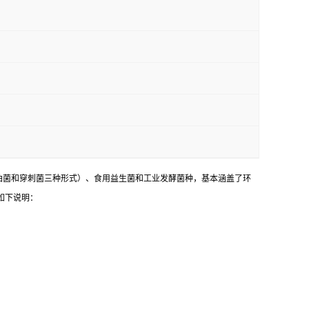
油菌和穿刺菌三种形式）、食用益生菌和工业发酵菌种，基本涵盖了环
如下说明：