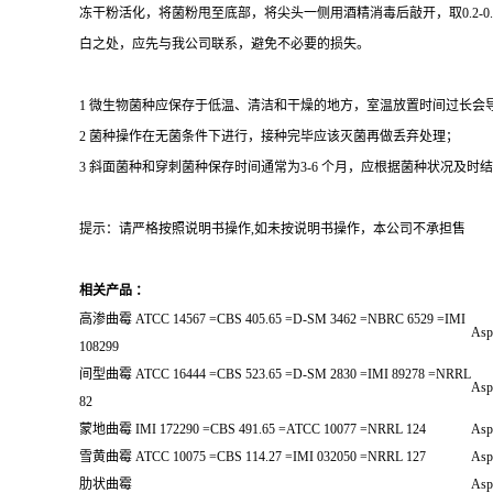
冻干粉活化，将菌粉甩至底部，将尖头一侧用酒精消毒后敲开，取0.2-
白之处，应先与我公司联系，避免不必要的损失。
1 微生物菌种应保存于低温、清洁和干燥的地方，室温放置时间过长会
2 菌种操作在无菌条件下进行，接种完毕应该灭菌再做丢弃处理；
3 斜面菌种和穿刺菌种保存时间通常为3-6 个月，应根据菌种状况及时结转；冻
提示：请严格按照说明书操作,如未按说明书操作，本公司不承担售
相关产品 ：
高渗曲霉 ATCC 14567 =CBS 405.65 =D-SM 3462 =NBRC 6529 =IMI
Aspe
108299
间型曲霉 ATCC 16444 =CBS 523.65 =D-SM 2830 =IMI 89278 =NRRL
Asp
82
蒙地曲霉 IMI 172290 =CBS 491.65 =ATCC 10077 =NRRL 124
Asp
雪黄曲霉 ATCC 10075 =CBS 114.27 =IMI 032050 =NRRL 127
Asp
肋状曲霉
Aspe