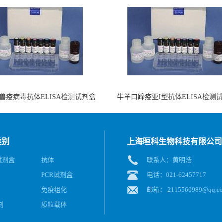
兽疫病毒抗体ELISA检测试剂盒
牛羊口蹄疫亚I型抗体ELISA检测
（酶联免疫法）
（阻断法）
类别
上海晅科生物科技有限公司
A试剂盒
抗体
联系人：黄明浩
PCR试剂盒
电话：021-62457717
免疫组化
邮箱：
2115560989@qq.c
剂
质粒载体