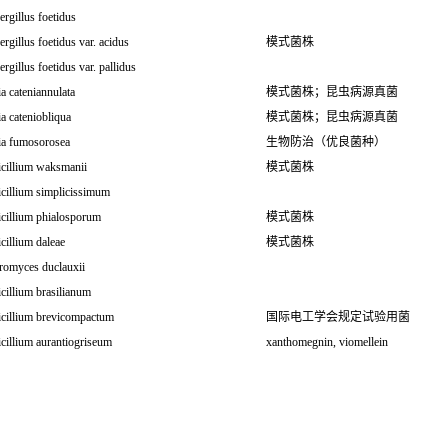
rgillus foetidus
rgillus foetidus var. acidus
模式菌株
rgillus foetidus var. pallidus
ia cateniannulata
模式菌株；昆虫病源真菌
ia cateniobliqua
模式菌株；昆虫病源真菌
ia fumosorosea
生物防治（优良菌种）
icillium waksmanii
模式菌株
cillium simplicissimum
icillium phialosporum
模式菌株
cillium daleae
模式菌株
romyces duclauxii
cillium brasilianum
icillium brevicompactum
国际电工学会规定试验用菌
cillium aurantiogriseum
xanthomegnin, viomellein