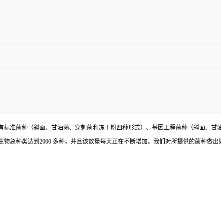
有标准菌种（斜面、甘油菌、穿刺菌和冻干粉四种形式）、基因工程菌种（斜面、甘
物总种类达到2000 多种，并且该数量每天正在不断增加。我们对所提供的菌种做出