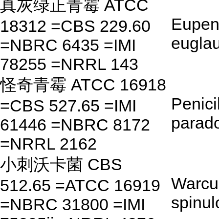
真灰绿正青霉 ATCC
Eupeni
18312 =CBS 229.60
eugla
=NBRC 6435 =IMI
78255 =NRRL 143
怪奇青霉 ATCC 16918
Penici
=CBS 527.65 =IMI
parad
61446 =NBRC 8172
=NRRL 2162
小刺沃卡菌 CBS
Warcup
512.65 =ATCC 16919
spinul
=NBRC 31800 =IMI