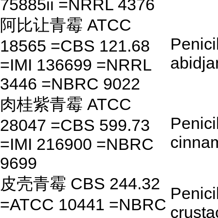
75885ii =NRRL 4376
阿比让青霉 ATCC
Penici
18565 =CBS 121.68
abidj
=IMI 136699 =NRRL
3446 =NBRC 9022
肉桂紫青霉 ATCC
Penici
28047 =CBS 599.73
cinna
=IMI 216900 =NBRC
9699
皮壳青霉 CBS 244.32
Penici
=ATCC 10441 =NBRC
crust