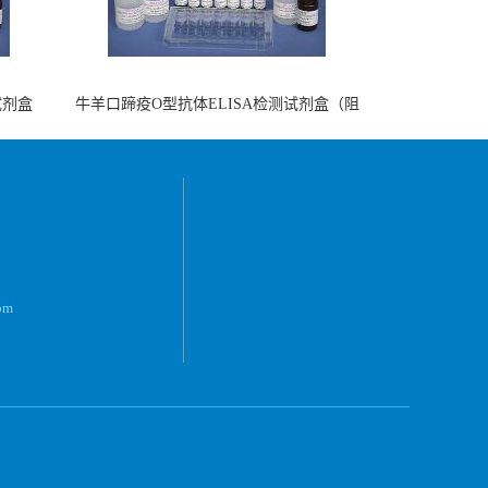
试剂盒
牛羊口蹄疫O型抗体ELISA检测试剂盒（阻
断法）
om