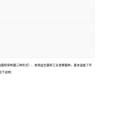
油菌和穿刺菌三种形式）、食用益生菌和工业发酵菌种，基本涵盖了环
如下说明：