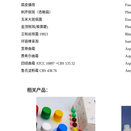
腐皮镰孢
Fus
刺芹侧耳（杏鲍菇）
Pleu
玉米大斑病菌
Exs
金顶侧耳(榆黄蘑)
Pleu
立枯丝核菌.19921
Rhiz
环链棒束孢
Isar
宽脊曲霉
Aspe
费希尔曲霉
Aspe
四绕曲霉 ATCC 16897 =CBS 135.52
Aspe
鲁氏淀粉霉 CBS 438.76
Amy
相关产品：