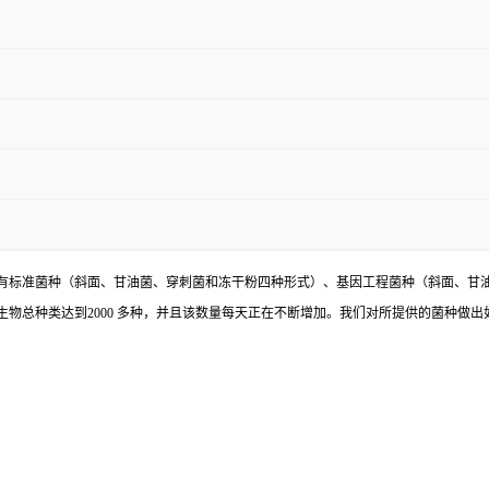
有标准菌种（斜面、甘油菌、穿刺菌和冻干粉四种形式）、基因工程菌种（斜面、甘
物总种类达到2000 多种，并且该数量每天正在不断增加。我们对所提供的菌种做出