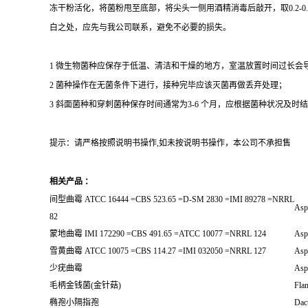
冻干粉活化，将菌粉甩至底部，将尖头一侧用酒精消毒后敲开，取0.2-
白之处，应先与我公司联系，避免不必要的损失。
1 微生物菌种应保存于低温、清洁和干燥的地方，室温放置时间过长会
2 菌种操作在无菌条件下进行，接种完毕应该灭菌再做丢弃处理；
3 斜面菌种和穿刺菌种保存时间通常为3-6 个月，应根据菌种状况及时结转；冻
提示：请严格按照说明书操作,如未按说明书操作，本公司不承担售
相关产品 ：
间型曲霉 ATCC 16444 =CBS 523.65 =D-SM 2830 =IMI 89278 =NRRL
Asp
82
蒙地曲霉 IMI 172290 =CBS 491.65 =ATCC 10077 =NRRL 124
Asp
雪黄曲霉 ATCC 10075 =CBS 114.27 =IMI 032050 =NRRL 127
Asp
少疣曲霉
Asp
毛柄金钱菌(金针菇)
Fla
椭孢小隔指孢
Dact