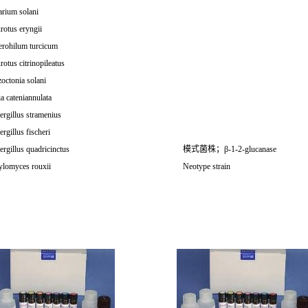
arium solani
rotus eryngii
erohilum turcicum
rotus citrinopileatus
octonia solani
ia cateniannulata
rgillus stramenius
rgillus fischeri
rgillus quadricinctus
模式菌株；β-1-2-glucanase
lomyces rouxii
Neotype strain