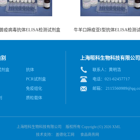
兽疫病毒抗体ELISA检测试剂盒
牛羊口蹄疫亚I型抗体ELISA检测
（酶联免疫法）
（阻断法）
类别
上海晅科生物科技有限公司
A试剂盒
抗体
联系人：黄明浩
PCR试剂盒
电话：021-62457717
免疫组化
邮箱：
2115560989@qq.c
剂
质粒载体
上海晅科生物科技有限公司
版权所有 Copyright (©) 2026
XML
技术支持：
盖德化工网
食品商务网