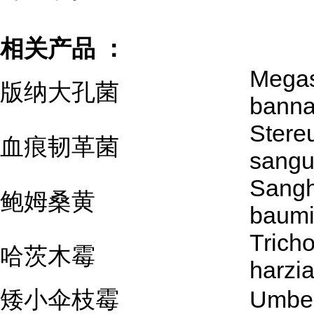
相关产品 ：
Megas
版纳大孔菌
banna
Stere
血痕韧革菌
sangu
Sang
鲍姆桑黄
baumi
Trich
哈茨木霉
harzi
矮小伞枝霉
Umbel