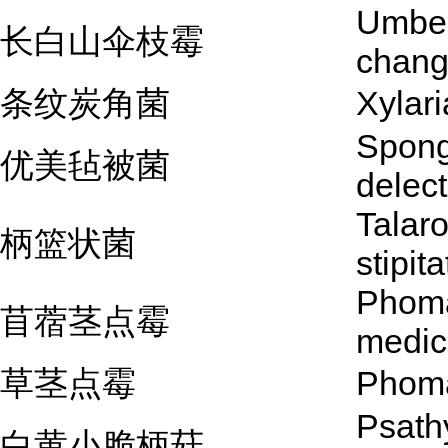
Umbel
长白山伞枝霉
chang
条纹炭角菌
Xylar
Spong
优美毡被菌
delec
Talar
柄篮状菌
stipit
Phom
苜蓿茎点霉
medic
草茎点霉
Phom
Psath
白黄小脆柄菇