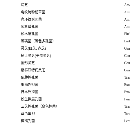
乌芝
Ama
龟纹淀粉韧革菌
Amy
亮环纹炭团菌
Ann
紫杉薄孔菌
Antr
松木层孔菌
Phel
硫磺菌（硫色多孔菌）
Laet
灵芝(红芝, 赤芝)
Gan
树舌灵芝(平盖灵芝)
Gan
圆形灵芝
Gan
斯泰亚特氏灵芝
Gan
偏肿栓孔菌
Tra
细丽外担菌
Exo
日本外担菌
Exo
松生拟层孔菌
Fomi
云芝栓孔菌（变色栓菌）
Tram
草色串孢
Tor
桦褶孔菌
Lenz