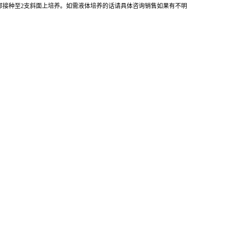
全部接种至2支斜面上培养。如需液体培养的话请具体咨询销售如果有不明