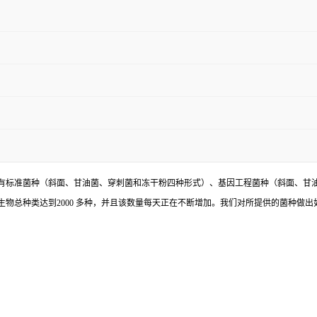
有标准菌种（斜面、甘油菌、穿刺菌和冻干粉四种形式）、基因工程菌种（斜面、甘
物总种类达到2000 多种，并且该数量每天正在不断增加。我们对所提供的菌种做出