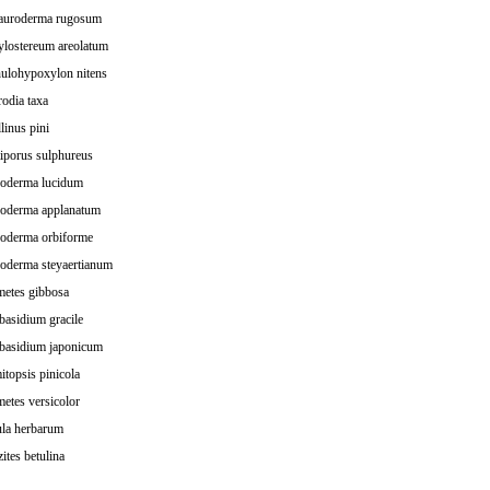
uroderma rugosum
lostereum areolatum
ulohypoxylon nitens
odia taxa
linus pini
iporus sulphureus
oderma lucidum
oderma applanatum
oderma orbiforme
oderma steyaertianum
metes gibbosa
basidium gracile
basidium japonicum
topsis pinicola
etes versicolor
ula herbarum
ites betulina