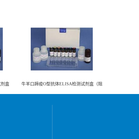
试剂盒
牛羊口蹄疫O型抗体ELISA检测试剂盒（阻
断法）