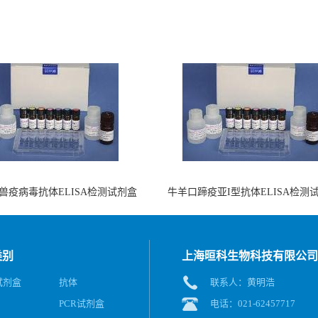
兽疫病毒抗体ELISA检测试剂盒
牛羊口蹄疫亚I型抗体ELISA检测
（酶联免疫法）
（阻断法）
类别
上海晅科生物科技有限公司
A试剂盒
抗体
联系人：黄明浩
PCR试剂盒
电话：021-62457717