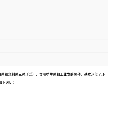
油菌和穿刺菌三种形式）、食用益生菌和工业发酵菌种，基本涵盖了环
如下说明：