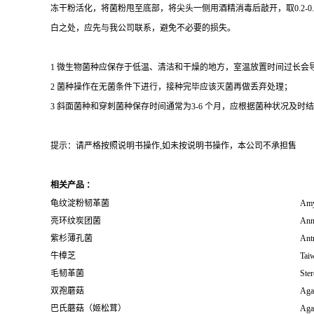
冻干粉活化，将菌粉甩至底部，将尖头一侧用酒精消毒后敲开，取0.2-
白之处，应先与我公司联系，避免不必要的损失。
1 微生物菌种应保存于低温、清洁和干燥的地方，室温放置时间过长会
2 菌种操作在无菌条件下进行，接种完毕应该灭菌再做丢弃处理；
3 斜面菌种和穿刺菌种保存时间通常为3-6 个月，应根据菌种状况及时结转；冻
提示：请严格按照说明书操作,如未按说明书操作，本公司不承担售
相关产品 ：
龟纹淀粉韧革菌
Amy
亮环纹炭团菌
Ann
紫杉薄孔菌
Antr
牛樟芝
Tai
毛韧革菌
Ste
双孢蘑菇
Aga
巴氏蘑菇（姬松茸）
Agar