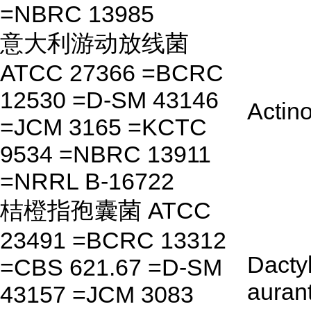
=NBRC 13985
意大利游动放线菌
ATCC 27366 =BCRC
12530 =D-SM 43146
Actino
=JCM 3165 =KCTC
9534 =NBRC 13911
=NRRL B-16722
桔橙指孢囊菌 ATCC
23491 =BCRC 13312
Dacty
=CBS 621.67 =D-SM
auran
43157 =JCM 3083