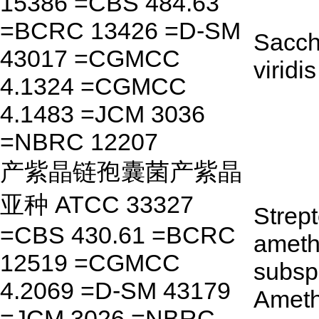
15386 =CBS 484.63
=BCRC 13426 =D-SM
Sacc
43017 =CGMCC
viridis
4.1324 =CGMCC
4.1483 =JCM 3036
=NBRC 12207
产紫晶链孢囊菌产紫晶
亚种 ATCC 33327
Strep
=CBS 430.61 =BCRC
ameth
12519 =CGMCC
subsp
4.2069 =D-SM 43179
Ameth
=JCM 3026 =NBRC