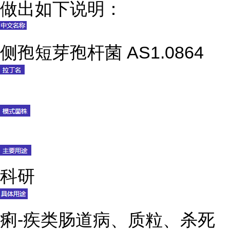
做出如下说明：
侧孢短芽孢杆菌 AS1.0864
科研
痢-疾类肠道病、质粒、杀死