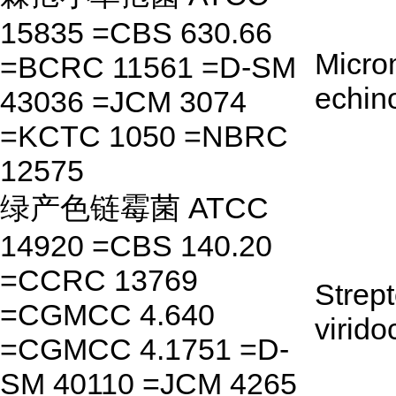
15835 =CBS 630.66
Micro
=BCRC 11561 =D-SM
echin
43036 =JCM 3074
=KCTC 1050 =NBRC
12575
绿产色链霉菌 ATCC
14920 =CBS 140.20
=CCRC 13769
Strep
=CGMCC 4.640
virid
=CGMCC 4.1751 =D-
SM 40110 =JCM 4265