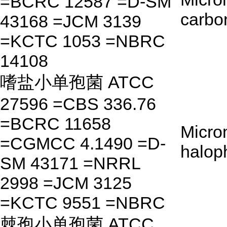
=BCRC 12587 =D-SM
carbo
43168 =JCM 3139
=KCTC 1053 =NBRC
14108
嗜盐小单孢菌 ATCC
27596 =CBS 336.76
=BCRC 11658
Micro
=CGMCC 4.1490 =D-
halop
SM 43171 =NRRL
2998 =JCM 3125
=KCTC 9551 =NBRC
棘孢小单孢菌 ATCC