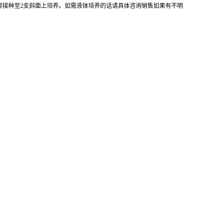
全部接种至2支斜面上培养。如需液体培养的话请具体咨询销售如果有不明