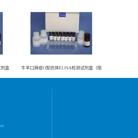
试剂盒
牛羊口蹄疫O型抗体ELISA检测试剂盒（阻
断法）
om