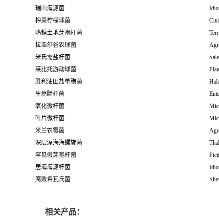
瑞山海源菌
Idio
榨菜柠檬球菌
Citr
嗜糖土地芽孢杆菌
Terr
拉浩尔谷农球菌
Agr
米氏需盐杆菌
Sale
莱比托游动球菌
Plan
胜利油田盐单胞菌
Hal
生癌肠杆菌
Ent
氧化微杆菌
Mic
叶片微杆菌
Mic
米兰农霉菌
Agr
深层深海海螺旋菌
Thal
罕见假芽孢杆菌
Fict
居海海源杆菌
Idio
腐败希瓦氏菌
Shew
相关产品：