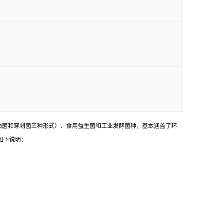
油菌和穿刺菌三种形式）、食用益生菌和工业发酵菌种，基本涵盖了环
如下说明：