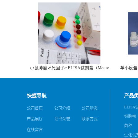
小鼠肿瘤坏死因子α ELISA试剂盒（Mouse
羊小反刍
TNF-α ELISA KIT）
快捷导航
产品
ELIS
公司首页
公司介绍
公司动态
细胞株
产品展厅
证书荣誉
联系方式
菌种
在线留言
生化试