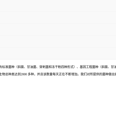
有标准菌种（斜面、甘油菌、穿刺菌和冻干粉四种形式）、基因工程菌种（斜面、甘
物总种类达到2000 多种，并且该数量每天正在不断增加。我们对所提供的菌种做出