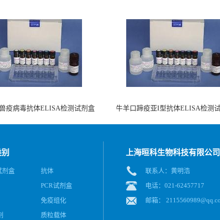
兽疫病毒抗体ELISA检测试剂盒
牛羊口蹄疫亚I型抗体ELISA检测
（酶联免疫法）
（阻断法）
类别
上海晅科生物科技有限公司
A试剂盒
抗体
联系人：黄明浩
PCR试剂盒
电话：021-62457717
免疫组化
邮箱：
2115560989@qq.c
剂
质粒载体