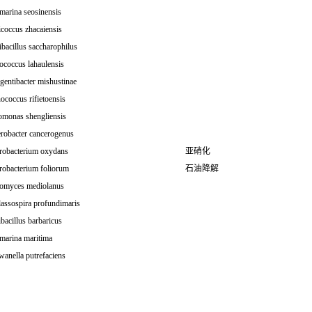
marina seosinensis
icoccus zhacaiensis
ibacillus saccharophilus
ococcus lahaulensis
gentibacter mishustinae
ococcus rifietoensis
omonas shengliensis
erobacter cancerogenus
robacterium oxydans
亚硝化
robacterium foliorum
石油降解
omyces mediolanus
assospira profundimaris
ibacillus barbaricus
marina maritima
anella putrefaciens