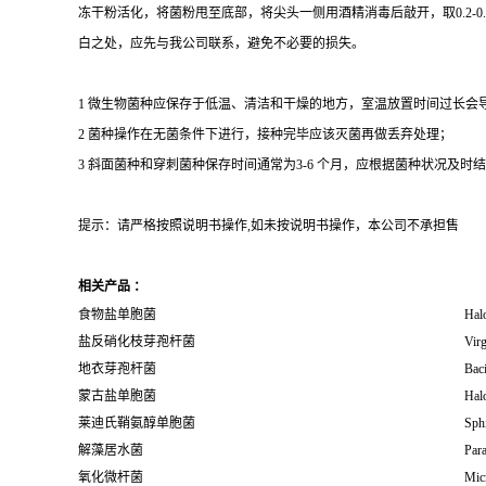
冻干粉活化，将菌粉甩至底部，将尖头一侧用酒精消毒后敲开，取0.2-
白之处，应先与我公司联系，避免不必要的损失。
1 微生物菌种应保存于低温、清洁和干燥的地方，室温放置时间过长会
2 菌种操作在无菌条件下进行，接种完毕应该灭菌再做丢弃处理；
3 斜面菌种和穿刺菌种保存时间通常为3-6 个月，应根据菌种状况及时结转；冻
提示：请严格按照说明书操作,如未按说明书操作，本公司不承担售
相关产品 ：
食物盐单胞菌
Hal
盐反硝化枝芽孢杆菌
Virg
地衣芽孢杆菌
Baci
蒙古盐单胞菌
Hal
莱迪氏鞘氨醇单胞菌
Sph
解藻居水菌
Para
氧化微杆菌
Mic