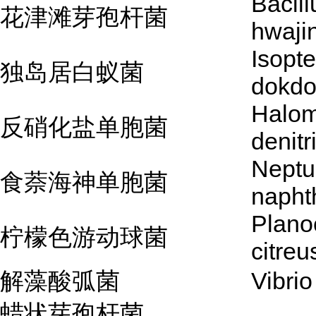
Bacill
花津滩芽孢杆菌
hwaji
Isopte
独岛居白蚁菌
dokdo
Halo
反硝化盐单胞菌
denitr
Nept
食萘海神单胞菌
napht
Plano
柠檬色游动球菌
citreu
解藻酸弧菌
Vibrio
蜡状芽孢杆菌