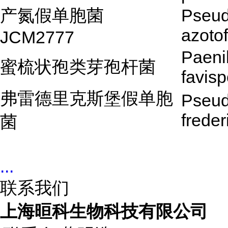
产氮假单胞菌
Pseu
azoto
JCM2777
Paeni
蜜梳状孢类芽孢杆菌
favis
弗雷德里克斯堡假单胞
Pseu
frede
菌
...
联系我们
上海晅科生物科技有限公司