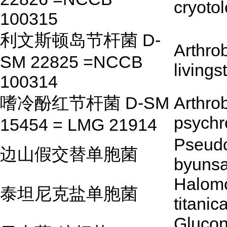
cryoto
100315
利文斯顿岛节杆菌 D-
Arthro
SM 22825 =NCCB
livings
100314
嗜冷酚红节杆菌 D-SM
Arthro
psychr
15454 = LMG 21914
Pseud
边山假交替单胞菌
byunsa
Halom
泰坦尼克盐单胞菌
titanic
Glucon