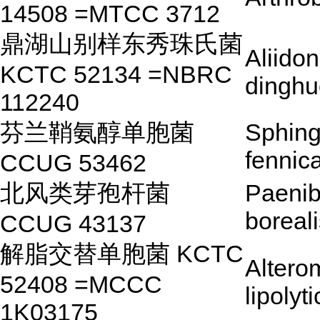
14508 =MTCC 3712
鼎湖山别样东秀珠氏菌
Aliidon
KCTC 52134 =NBRC
dinghu
112240
芬兰鞘氨醇单胞菌
Sphin
fennic
CCUG 53462
北风类芽孢杆菌
Paenib
boreal
CCUG 43137
解脂交替单胞菌 KCTC
Altero
52408 =MCCC
lipolyt
1K03175