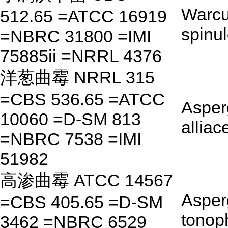
Warcu
512.65 =ATCC 16919
spinu
=NBRC 31800 =IMI
75885ii =NRRL 4376
洋葱曲霉 NRRL 315
=CBS 536.65 =ATCC
Asperg
10060 =D-SM 813
allia
=NBRC 7538 =IMI
51982
高渗曲霉 ATCC 14567
Asperg
=CBS 405.65 =D-SM
tonop
3462 =NBRC 6529