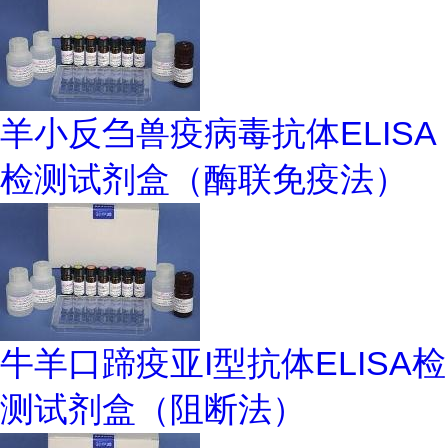
羊小反刍兽疫病毒抗体ELISA
检测试剂盒（酶联免疫法）
牛羊口蹄疫亚I型抗体ELISA检
测试剂盒（阻断法）