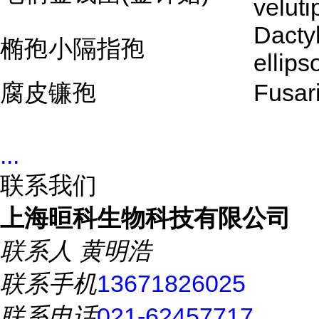
veluti
Dactyl
椭孢小隔指孢
ellips
腐皮镰孢
Fusar
...
联系我们
上海晅科生物科技有限公司
联系人
黄明浩
联系手机
13671826025
联系电话
021-62457717