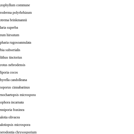
izophyllum commune
eroderma polyrhrhizum
otrema brinkmannii
aria superba
reum hirsutum
pharia rugosoannulata
bia subserialis
lithus tinctorius
rotus nebrodensis
iporia cocos
hyrella candolleana
noporus cinnabarinus
enochaetopsis microspora
ophora incarnata
nniporia fraxinea
alotia olivacea
alotiopsis microspora
nerodontia chrysosporium