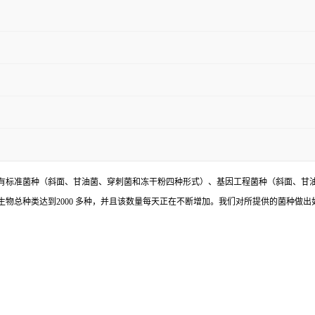
有标准菌种（斜面、甘油菌、穿刺菌和冻干粉四种形式）、基因工程菌种（斜面、甘
物总种类达到2000 多种，并且该数量每天正在不断增加。我们对所提供的菌种做出