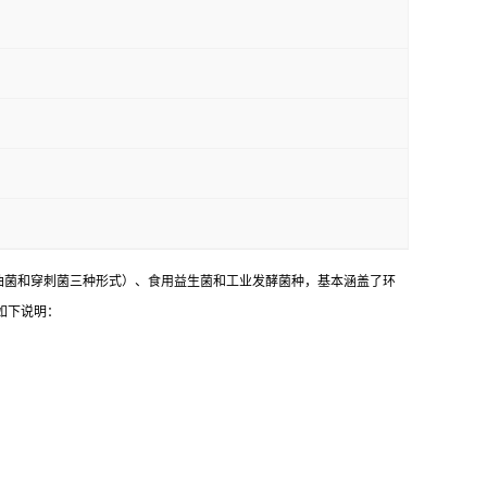
油菌和穿刺菌三种形式）、食用益生菌和工业发酵菌种，基本涵盖了环
如下说明：