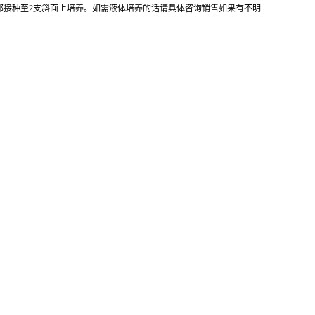
全部接种至2支斜面上培养。如需液体培养的话请具体咨询销售如果有不明