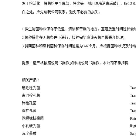
冻干粉活化，将菌粉甩至底部，将尖头一侧用酒精消毒后敲开，取0.2-
白之处，应先与我公司联系，避免不必要的损失。
1 微生物菌种应保存于低温、清洁和干燥的地方，室温放置时间过长会
2 菌种操作在无菌条件下进行，接种完毕应该灭菌再做丢弃处理；
3 斜面菌种和穿刺菌种保存时间通常为3-6 个月，应根据菌种状况及时结转；冻
提示：请严格按照说明书操作,如未按说明书操作，本公司不承担售
相关产品 ：
硬毛栓孔菌
Tram
古巴栓孔菌
Tra
锗栓孔菌
Tra
香栓孔菌
Tra
深绿喙枝孢菌
Rhin
小孔硬孔菌
Rig
瓦宁桑黄
San