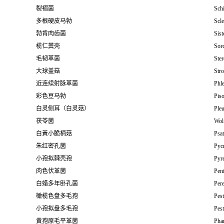
裂褶菌
Sch
多根硬皮马勃
Scl
勃肯肉齿菌
Sist
榄仁粪壳
Sord
毛韧革菌
Ste
大球盖菇
Stro
近连续射脉革菌
Phle
彩色豆马勃
Piso
白灵侧耳（白灵菇）
Pleu
茯苓菌
Wolf
白黃小脆柄菇
Psat
朱红密孔菌
Pyc
小孢拟棘壳孢
Pyr
肉色伏革菌
Peni
白蜡多年卧孔菌
Pere
橄榄色盘多毛孢
Pest
小孢拟盘多毛孢
Pest
黄孢原毛平革菌
Pha