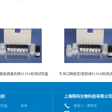
兽疫病毒抗体ELISA检测试剂盒
牛羊口蹄疫亚I型抗体ELISA检测
（酶联免疫法）
（阻断法）
类别
上海晅科生物科技有限公司
A试剂盒
抗体
联系人：黄明浩