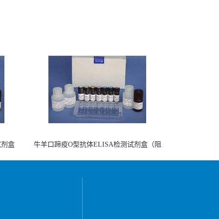
试剂盒
牛羊口蹄疫O型抗体ELISA检测试剂盒（阻
断法）