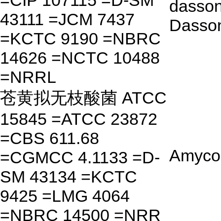
=CIP 107115 =D-SM
dasson
43111 =JCM 7437
Dasson
=KCTC 9190 =NBRC
14626 =NCTC 10488
=NRRL
苍黄拟无枝酸菌 ATCC
15845 =ATCC 23872
=CBS 611.68
Amycol
=CGMCC 4.1133 =D-
SM 43134 =KCTC
9425 =LMG 4064
=NBRC 14500 =NRR