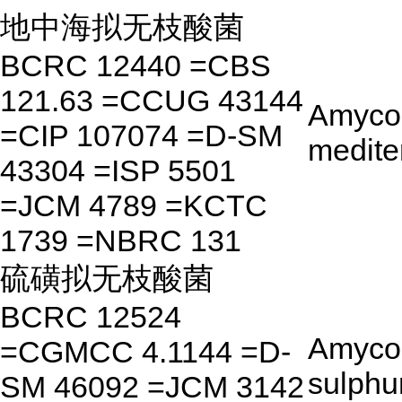
地中海拟无枝酸菌
BCRC 12440 =CBS
121.63 =CCUG 43144
Amycol
=CIP 107074 =D-SM
medite
43304 =ISP 5501
=JCM 4789 =KCTC
1739 =NBRC 131
硫磺拟无枝酸菌
BCRC 12524
Amycol
=CGMCC 4.1144 =D-
sulphu
SM 46092 =JCM 3142