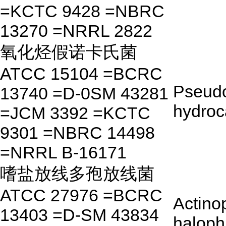
=KCTC 9428 =NBRC
13270 =NRRL 2822
氧化烃假诺卡氏菌
ATCC 15104 =BCRC
Pseud
13740 =D-0SM 43281
hydro
=JCM 3392 =KCTC
9301 =NBRC 14498
=NRRL B-16171
嗜盐放线多孢放线菌
ATCC 27976 =BCRC
Actino
13403 =D-SM 43834
haloph