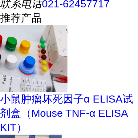
联系电话
021-62457717
推荐产品
小鼠肿瘤坏死因子α ELISA试
剂盒（Mouse TNF-α ELISA
KIT）