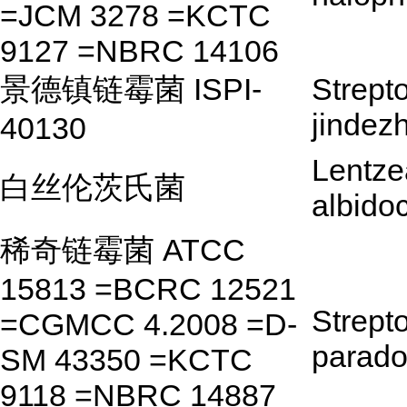
=JCM 3278 =KCTC
9127 =NBRC 14106
景德镇链霉菌 ISPI-
Strept
jindez
40130
Lentze
白丝伦茨氏菌
albidoc
稀奇链霉菌 ATCC
15813 =BCRC 12521
Strept
=CGMCC 4.2008 =D-
parad
SM 43350 =KCTC
9118 =NBRC 14887