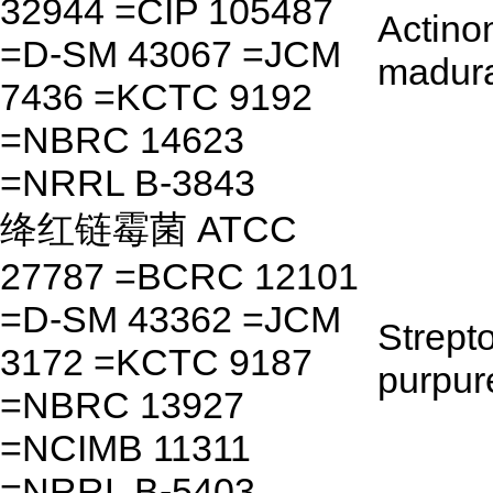
32944 =CIP 105487
Actino
=D-SM 43067 =JCM
madur
7436 =KCTC 9192
=NBRC 14623
=NRRL B-3843
绛红链霉菌 ATCC
27787 =BCRC 12101
=D-SM 43362 =JCM
Strept
3172 =KCTC 9187
purpur
=NBRC 13927
=NCIMB 11311
=NRRL B-5403