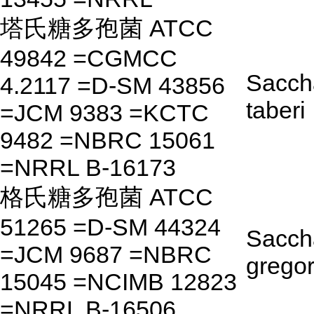
塔氏糖多孢菌 ATCC
49842 =CGMCC
Sacch
4.2117 =D-SM 43856
taberi
=JCM 9383 =KCTC
9482 =NBRC 15061
=NRRL B-16173
格氏糖多孢菌 ATCC
51265 =D-SM 44324
Sacch
=JCM 9687 =NBRC
gregor
15045 =NCIMB 12823
=NRRL B-16506