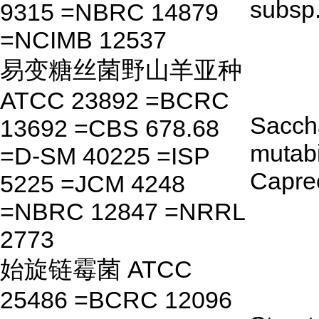
subsp
9315 =NBRC 14879
=NCIMB 12537
易变糖丝菌野山羊亚种
ATCC 23892 =BCRC
Saccha
13692 =CBS 678.68
mutabi
=D-SM 40225 =ISP
Capre
5225 =JCM 4248
=NBRC 12847 =NRRL
2773
始旋链霉菌 ATCC
25486 =BCRC 12096