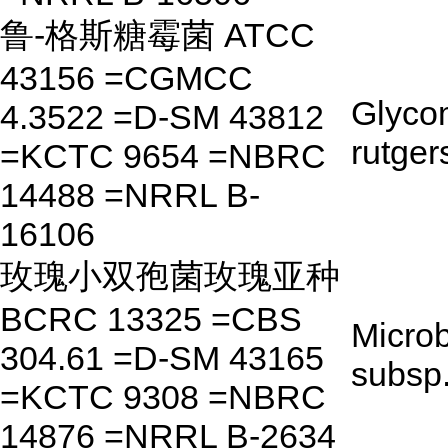
鲁-格斯糖霉菌 ATCC
43156 =CGMCC
Glyco
4.3522 =D-SM 43812
rutger
=KCTC 9654 =NBRC
14488 =NRRL B-
16106
玫瑰小双孢菌玫瑰亚种
BCRC 13325 =CBS
Microb
304.61 =D-SM 43165
subsp
=KCTC 9308 =NBRC
14876 =NRRL B-2634