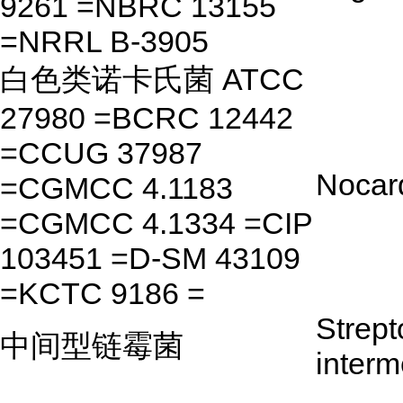
9261 =NBRC 13155
=NRRL B-3905
白色类诺卡氏菌 ATCC
27980 =BCRC 12442
=CCUG 37987
Nocard
=CGMCC 4.1183
=CGMCC 4.1334 =CIP
103451 =D-SM 43109
=KCTC 9186 =
Strep
中间型链霉菌
interm