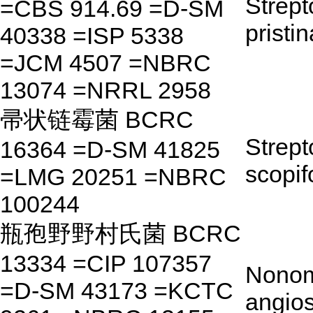
Strep
=CBS 914.69 =D-SM
pristi
40338 =ISP 5338
=JCM 4507 =NBRC
13074 =NRRL 2958
帚状链霉菌 BCRC
Strep
16364 =D-SM 41825
scopif
=LMG 20251 =NBRC
100244
瓶孢野野村氏菌 BCRC
13334 =CIP 107357
Nono
=D-SM 43173 =KCTC
angio