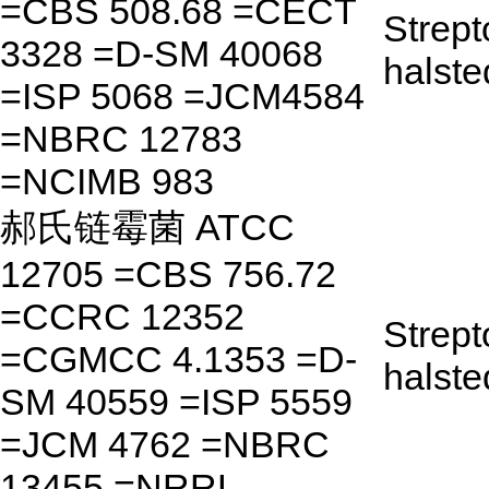
=CBS 508.68 =CECT
Strep
3328 =D-SM 40068
halste
=ISP 5068 =JCM4584
=NBRC 12783
=NCIMB 983
郝氏链霉菌 ATCC
12705 =CBS 756.72
=CCRC 12352
Strep
=CGMCC 4.1353 =D-
halste
SM 40559 =ISP 5559
=JCM 4762 =NBRC
13455 =NRRL