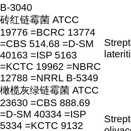
B-3040
砖红链霉菌 ATCC
19776 =BCRC 13774
Strep
=CBS 514.68 =D-SM
laterit
40163 =ISP 5163
=KCTC 19962 =NBRC
12788 =NRRL B-5349
橄榄灰绿链霉菌 ATCC
23630 =CBS 888.69
=D-SM 40334 =ISP
Strep
5334 =KCTC 9132
olivac