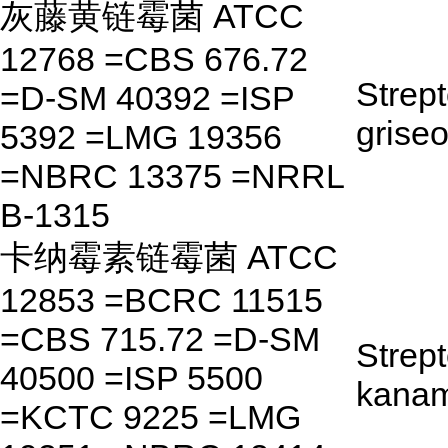
灰藤黄链霉菌 ATCC
12768 =CBS 676.72
Strep
=D-SM 40392 =ISP
griseo
5392 =LMG 19356
=NBRC 13375 =NRRL
B-1315
卡纳霉素链霉菌 ATCC
12853 =BCRC 11515
=CBS 715.72 =D-SM
Strep
40500 =ISP 5500
kanam
=KCTC 9225 =LMG