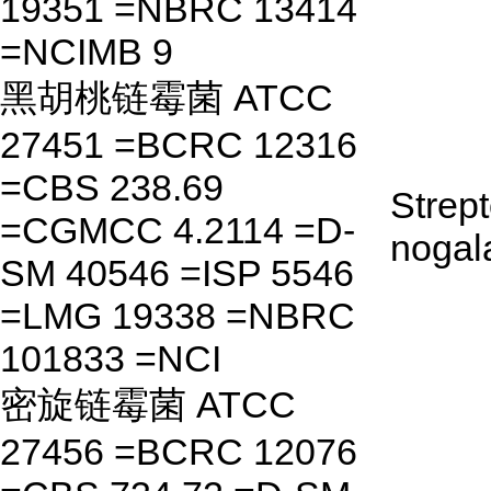
19351 =NBRC 13414
=NCIMB 9
黑胡桃链霉菌 ATCC
27451 =BCRC 12316
=CBS 238.69
Strep
=CGMCC 4.2114 =D-
nogal
SM 40546 =ISP 5546
=LMG 19338 =NBRC
101833 =NCI
密旋链霉菌 ATCC
27456 =BCRC 12076