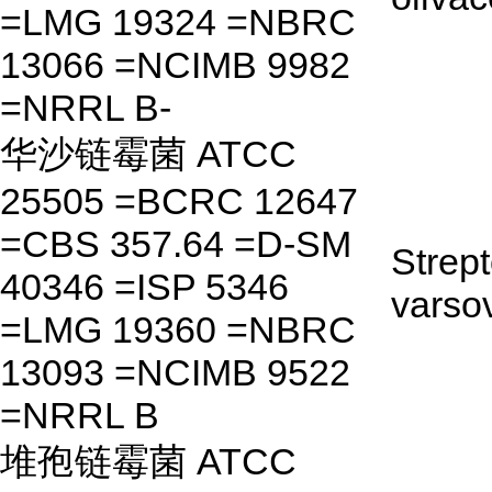
=LMG 19324 =NBRC
13066 =NCIMB 9982
=NRRL B-
华沙链霉菌 ATCC
25505 =BCRC 12647
=CBS 357.64 =D-SM
Strep
40346 =ISP 5346
varso
=LMG 19360 =NBRC
13093 =NCIMB 9522
=NRRL B
堆孢链霉菌 ATCC