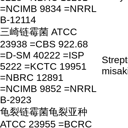
=NCIMB 9834 =NRRL
B-12114
三崎链霉菌 ATCC
23938 =CBS 922.68
=D-SM 40222 =ISP
Strep
5222 =KCTC 19951
misak
=NBRC 12891
=NCIMB 9852 =NRRL
B-2923
龟裂链霉菌龟裂亚种
ATCC 23955 =BCRC