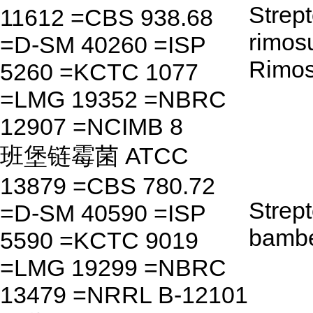
Strep
11612 =CBS 938.68
rimos
=D-SM 40260 =ISP
Rimo
5260 =KCTC 1077
=LMG 19352 =NBRC
12907 =NCIMB 8
班堡链霉菌 ATCC
13879 =CBS 780.72
Strep
=D-SM 40590 =ISP
bambe
5590 =KCTC 9019
=LMG 19299 =NBRC
13479 =NRRL B-12101