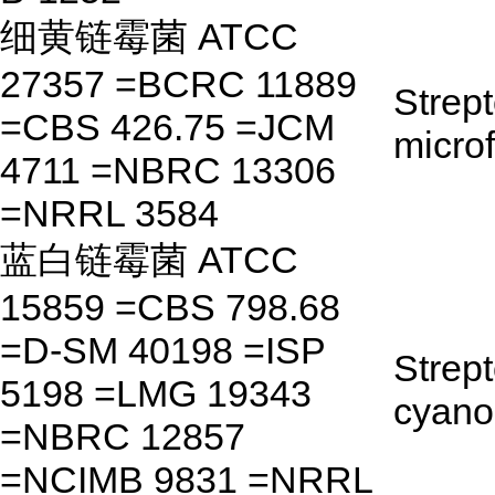
细黄链霉菌 ATCC
27357 =BCRC 11889
Strep
=CBS 426.75 =JCM
micro
4711 =NBRC 13306
=NRRL 3584
蓝白链霉菌 ATCC
15859 =CBS 798.68
=D-SM 40198 =ISP
Strep
5198 =LMG 19343
cyano
=NBRC 12857
=NCIMB 9831 =NRRL