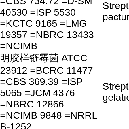
=CBS 734.72 =D-SM
Strep
40530 =ISP 5530
pact
=KCTC 9165 =LMG
19357 =NBRC 13433
=NCIMB
明胶样链霉菌 ATCC
23912 =BCRC 11477
=CBS 369.39 =ISP
Strep
5065 =JCM 4376
gelati
=NBRC 12866
=NCIMB 9848 =NRRL
B-1252