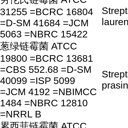
Strep
31255 =BCRC 16804
lauren
=D-SM 41684 =JCM
5063 =NBRC 15422
葱绿链霉菌 ATCC
19800 =BCRC 13681
=CBS 552.68 =D-SM
Strep
40099 =ISP 5099
prasi
=JCM 4192 =NBIMCC
1484 =NBRC 12810
=NRRL B
累西菲链霉菌 ATCC