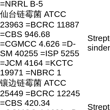
=NRRL B-5
仙台链霉菌 ATCC
23963 =BCRC 11887
=CBS 946.68
Strep
=CGMCC 4.626 =D-
sinde
SM 40255 =ISP 5255
=JCM 4164 =KCTC
19971 =NBRC 1
镶边链霉菌 ATCC
25449 =BCRC 12245
=CBS 420.34
Strep