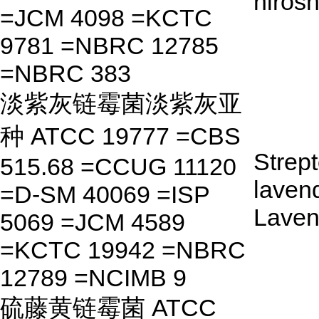
hiros
=JCM 4098 =KCTC
9781 =NBRC 12785
=NBRC 383
淡紫灰链霉菌淡紫灰亚
种 ATCC 19777 =CBS
Strep
515.68 =CCUG 11120
laven
=D-SM 40069 =ISP
Laven
5069 =JCM 4589
=KCTC 19942 =NBRC
12789 =NCIMB 9
硫藤黄链霉菌 ATCC