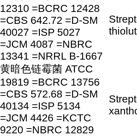
12310 =BCRC 12428
Strep
=CBS 642.72 =D-SM
thiolu
40027 =ISP 5027
=JCM 4087 =NBRC
13341 =NRRL B-1667
黄暗色链霉菌 ATCC
19819 =BCRC 13756
=CBS 572.68 =D-SM
Strep
40134 =ISP 5134
xanth
=JCM 4426 =KCTC
9220 =NBRC 12829