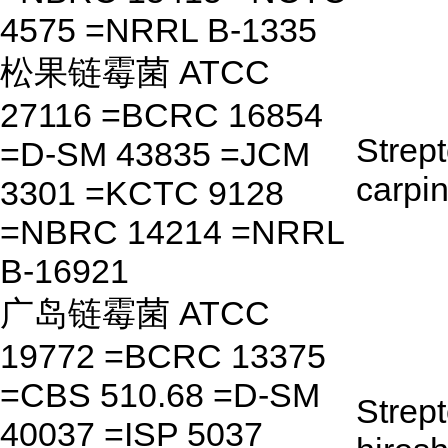
4575 =NRRL B-1335
松果链霉菌 ATCC
27116 =BCRC 16854
Strep
=D-SM 43835 =JCM
carpi
3301 =KCTC 9128
=NBRC 14214 =NRRL
B-16921
广岛链霉菌 ATCC
19772 =BCRC 13375
=CBS 510.68 =D-SM
Strep
40037 =ISP 5037