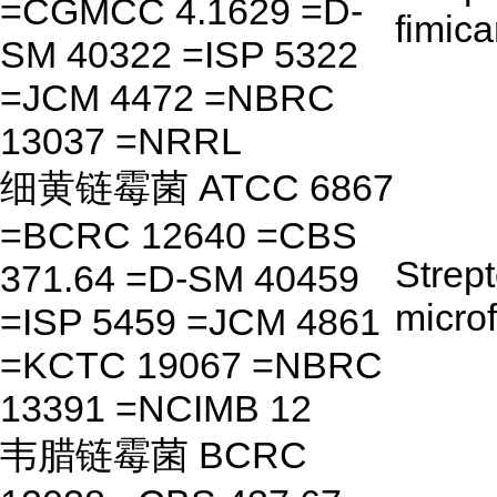
=CGMCC 4.1629 =D-
fimica
SM 40322 =ISP 5322
=JCM 4472 =NBRC
13037 =NRRL
细黄链霉菌 ATCC 6867
=BCRC 12640 =CBS
Strep
371.64 =D-SM 40459
micro
=ISP 5459 =JCM 4861
=KCTC 19067 =NBRC
13391 =NCIMB 12
韦腊链霉菌 BCRC