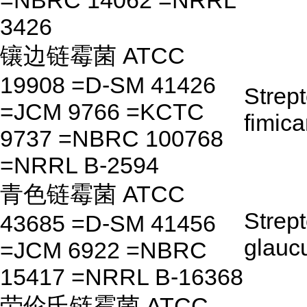
=NBRC 14062 =NRRL
3426
镶边链霉菌 ATCC
19908 =D-SM 41426
Strep
=JCM 9766 =KCTC
fimica
9737 =NBRC 100768
=NRRL B-2594
青色链霉菌 ATCC
Strep
43685 =D-SM 41456
glauc
=JCM 6922 =NBRC
15417 =NRRL B-16368
劳伦氏链霉菌 ATCC