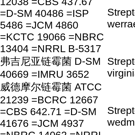
12038 =CBS 437.67
Strep
=D-SM 40486 =ISP
werra
5486 =JCM 4860
=KCTC 19066 =NBRC
13404 =NRRL B-5317
弗吉尼亚链霉菌 D-SM
Strep
virgin
40669 =IMRU 3652
威德摩尔链霉菌 ATCC
21239 =BCRC 12667
Strep
=CBS 642.71 =D-SM
wedmo
41676 =JCM 4937