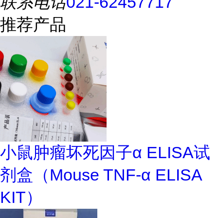
联系电话
021-62457717
推荐产品
小鼠肿瘤坏死因子α ELISA试
剂盒（Mouse TNF-α ELISA
KIT）