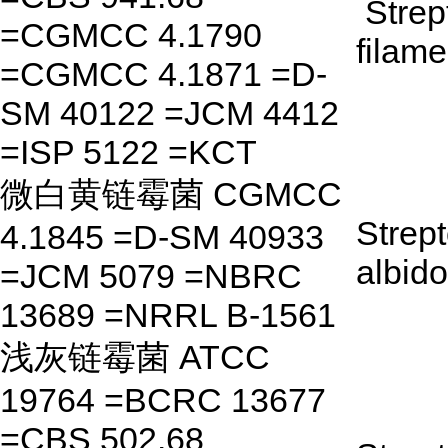
Strep
=CGMCC 4.1790
filam
=CGMCC 4.1871 =D-
SM 40122 =JCM 4412
=ISP 5122 =KCT
微白黄链霉菌 CGMCC
Strep
4.1845 =D-SM 40933
albido
=JCM 5079 =NBRC
13689 =NRRL B-1561
浅灰链霉菌 ATCC
19764 =BCRC 13677
=CBS 502.68