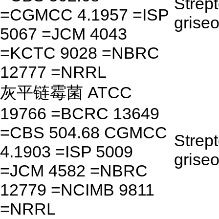
Strep
=CGMCC 4.1957 =ISP
griseo
5067 =JCM 4043
=KCTC 9028 =NBRC
12777 =NRRL
灰平链霉菌 ATCC
19766 =BCRC 13649
=CBS 504.68 CGMCC
Strep
4.1903 =ISP 5009
grise
=JCM 4582 =NBRC
12779 =NCIMB 9811
=NRRL