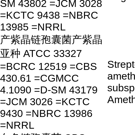
SM 43802 =JCM 3028
=KCTC 9438 =NBRC
13985 =NRRL
产紫晶链孢囊菌产紫晶
亚种 ATCC 33327
Strep
=BCRC 12519 =CBS
ameth
430.61 =CGMCC
subsp
4.1090 =D-SM 43179
Ameth
=JCM 3026 =KCTC
9430 =NBRC 13986
=NRRL