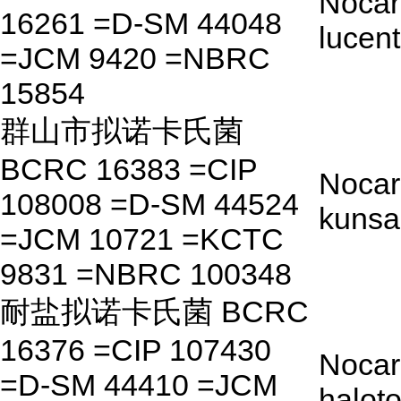
Nocar
16261 =D-SM 44048
lucen
=JCM 9420 =NBRC
15854
群山市拟诺卡氏菌
BCRC 16383 =CIP
Nocar
108008 =D-SM 44524
kunsa
=JCM 10721 =KCTC
9831 =NBRC 100348
耐盐拟诺卡氏菌 BCRC
16376 =CIP 107430
Nocar
=D-SM 44410 =JCM
halot