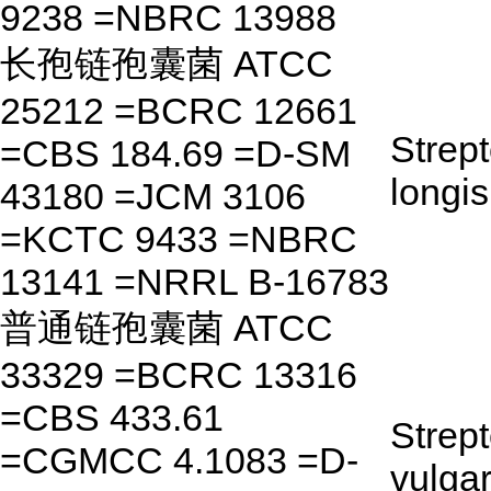
9238 =NBRC 13988
长孢链孢囊菌 ATCC
25212 =BCRC 12661
Strep
=CBS 184.69 =D-SM
longi
43180 =JCM 3106
=KCTC 9433 =NBRC
13141 =NRRL B-16783
普通链孢囊菌 ATCC
33329 =BCRC 13316
=CBS 433.61
Strep
=CGMCC 4.1083 =D-
vulga