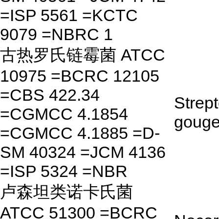
=ISP 5561 =KCTC
9079 =NBRC 1
古热罗氏链霉菌 ATCC
10975 =BCRC 12105
=CBS 422.34
Strep
=CGMCC 4.1854
gouger
=CGMCC 4.1885 =D-
SM 40324 =JCM 4136
=ISP 5324 =NBR
卢森坦类诺卡氏菌
ATCC 51300 =BCRC