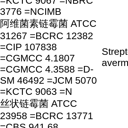
=KCTC 9067 =NBRC
3776 =NCIMB
阿维菌素链霉菌 ATCC
31267 =BCRC 12382
=CIP 107838
Strep
=CGMCC 4.1807
avermi
=CGMCC 4.3588 =D-
SM 46492 =JCM 5070
=KCTC 9063 =N
丝状链霉菌 ATCC
23958 =BCRC 13771
=CBS 941.68