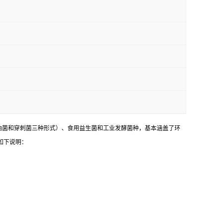
油菌和穿刺菌三种形式）、食用益生菌和工业发酵菌种，基本涵盖了环
如下说明：