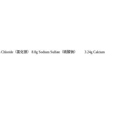
Chloride（氯化镁） 8.8g Sodium Sulfate（硫酸钠） 3.24g Calcium