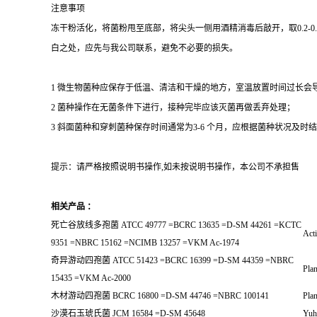
注意事项
冻干粉活化，将菌粉甩至底部，将尖头一侧用酒精消毒后敲开，取0.2-
白之处，应先与我公司联系，避免不必要的损失。
1 微生物菌种应保存于低温、清洁和干燥的地方，室温放置时间过长会
2 菌种操作在无菌条件下进行，接种完毕应该灭菌再做丢弃处理；
3 斜面菌种和穿刺菌种保存时间通常为3-6 个月，应根据菌种状况及时结转；冻
提示：请严格按照说明书操作,如未按说明书操作，本公司不承担售
相关产品 ：
死亡谷放线多孢菌 ATCC 49777 =BCRC 13635 =D-SM 44261 =KCTC
Acti
9351 =NBRC 15162 =NCIMB 13257 =VKM Ac-1974
奇异游动四孢菌 ATCC 51423 =BCRC 16399 =D-SM 44359 =NBRC
Plan
15435 =VKM Ac-2000
木材游动四孢菌 BCRC 16800 =D-SM 44746 =NBRC 100141
Plan
沙漠石玉琥氏菌 JCM 16584 =D-SM 45648
Yuhu