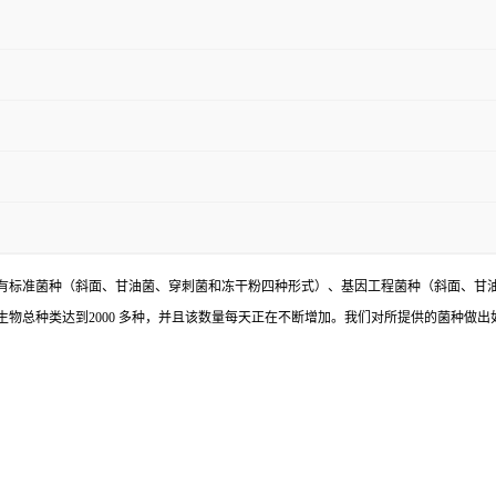
有标准菌种（斜面、甘油菌、穿刺菌和冻干粉四种形式）、基因工程菌种（斜面、甘
物总种类达到2000 多种，并且该数量每天正在不断增加。我们对所提供的菌种做出