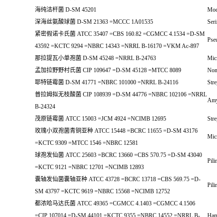
海纯洁杆菌 D-SM 45201
Mod
深海丝氨酸球菌 D-SM 21363 =MCCC 1A01535
Seri
紧密假诺卡氏菌 ATCC 35407 =CBS 160.82 =CGMCC 4.1534 =D-SM
Pse
43592 =KCTC 9294 =NBRC 14343 =NRRL B-16170 =VKM Ac-897
那拉提瓦小单孢菌 D-SM 45248 =NRRL B-24763
Mic
孟加拉野野村氏菌 CIP 109647 =D-SM 45128 =MTCC 8089
Non
耶特链霉菌 D-SM 41771 =NBRC 101000 =NRRL B-24116
Stre
普拉姆拟无枝酸菌 CIP 108939 =D-SM 44776 =NBRC 102106 =NRRL
Amy
B-24324
茂原链霉菌 ATCC 15003 =JCM 4924 =NCIMB 12695
Str
玫瑰小双孢菌青铜亚种 ATCC 15448 =BCRC 11655 =D-SM 43176
Micr
=KCTC 9309 =MTCC 1546 =NBRC 12581
球孢发仙菌 ATCC 25603 =BCRC 13660 =CBS 570.75 =D-SM 43040
Pili
=KCTC 9121 =NBRC 12701 =NCIMB 12893
囊轴发仙菌囊轴亚种 ATCC 43728 =BCRC 13718 =CBS 569.75 =D-
Pili
SM 43797 =KCTC 9619 =NBRC 15568 =NCIMB 12752
都浓哈马达氏菌 ATCC 49365 =CGMCC 4.1403 =CGMCC 4.1506
=CIP 107014 =D-SM 44101 =KCTC 9355 =NBRC 14552 =NRRL B-
Ham