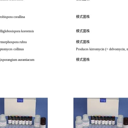
obispora corallina
模式菌株
lliglobosispora koreensis
模式菌株
ymorphospora rubra
模式菌株
ptomyces collinus
Produces kirromycin (= delvomycin, 
gisporangium aurantiacum
模式菌株