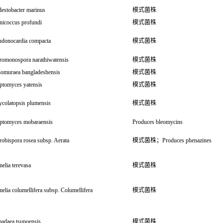
estobacter marinus
模式菌株
nicoccus profundi
模式菌株
udonocardia compacta
模式菌株
romonospora narathiwatensis
模式菌株
omuraea bangladeshensis
模式菌株
ptomyces yatensis
模式菌株
colatopsis plumensis
模式菌株
eptomyces mobaraensis
Produces bleomycins
obispora rosea subsp. Aerata
模式菌株；Produces phenazines
melia terevasa
模式菌株
melia columellifera subsp. Columellifera
模式菌株
adaea tsunoensis
模式菌株