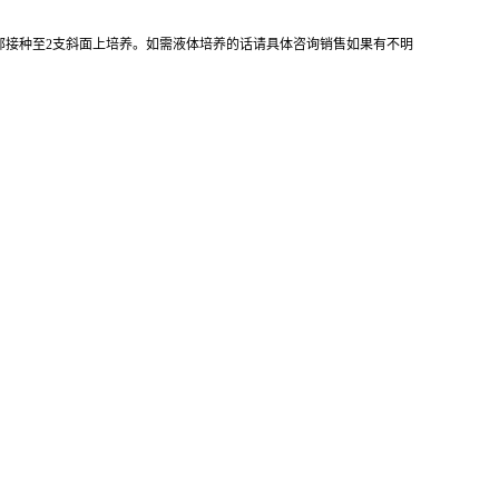
全部接种至2支斜面上培养。如需液体培养的话请具体咨询销售如果有不明