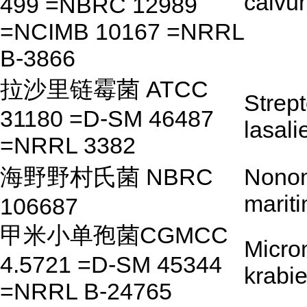
calvu
499 =NBRC 12989
=NCIMB 10167 =NRRL
B-3866
拉沙里链霉菌 ATCC
Strep
31180 =D-SM 46487
lasali
=NRRL 3382
海野野村氏菌 NBRC
Nono
marit
106687
甲米小单孢菌CGMCC
Micro
4.5721 =D-SM 45344
krabi
=NRRL B-24765