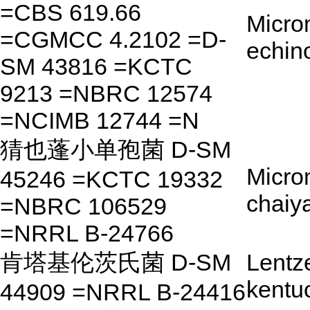
=CBS 619.66
Micro
=CGMCC 4.2102 =D-
echin
SM 43816 =KCTC
9213 =NBRC 12574
=NCIMB 12744 =N
猜也蓬小单孢菌 D-SM
Micro
45246 =KCTC 19332
chaiy
=NBRC 106529
=NRRL B-24766
肯塔基伦茨氏菌 D-SM
Lentz
kentu
44909 =NRRL B-24416