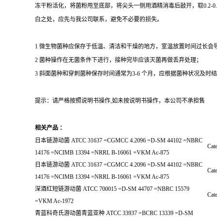
冻干粉活化，将菌粉甩至底部，将尖头一侧用酒精消毒后敲开，取0.2-
白之处，应先与我公司联系，避免不必要的损失。
1 微生物菌种应保存于低温、清洁和干燥的地方，室温放置时间过长会
2 菌种操作在无菌条件下进行，接种完毕应该灭菌再做丢弃处理；
3 斜面菌种和穿刺菌种保存时间通常为3-6 个月，应根据菌种状况及时结转；冻
提示：请严格按照说明书操作,如未按说明书操作，本公司不承担售
相关产品 ：
日本链游动菌 ATCC 31637 =CGMCC 4.2096 =D-SM 44102 =NBRC
Cate
14176 =NCIMB 13394 =NRRL B-16061 =VKM Ac-875
日本链游动菌 ATCC 31637 =CGMCC 4.2096 =D-SM 44102 =NBRC
Cate
14176 =NCIMB 13394 =NRRL B-16061 =VKM Ac-875
深酒红短链游动菌 ATCC 700015 =D-SM 44707 =NBRC 15579
Cate
=VKM Ac-1972
青蓝科奇氏游动菌青蓝亚种 ATCC 33937 =BCRC 13339 =D-SM