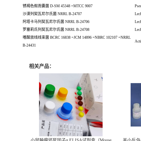
锈褐色假孢囊菌 D-SM 45348 =MTCC 9007
Pse
沙漠列契瓦尼尔氏菌 NRRL B-24707
Lech
阿塔卡马列契瓦尼尔氏菌 NRRL B-24706
Lech
罗塞莉氏列契瓦尼尔氏菌 NRRL B-24708
Lech
嗜酸放线线束菌 BCRC 16838 =JCM 14896 =NBRC 102107 =NRRL
Acti
B-24431
相关产品：
小鼠肿瘤坏死因子α ELISA试剂盒（Mouse
羊小反刍