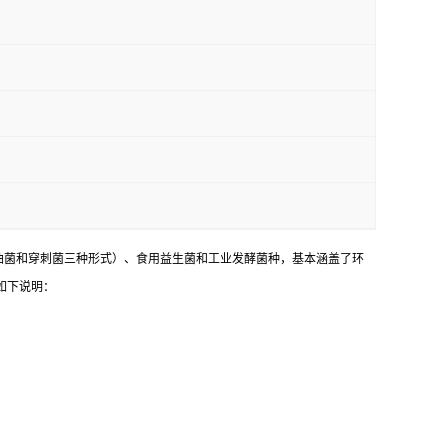
油菌和穿刺菌三种形式）、食用益生菌和工业发酵菌种，基本涵盖了环
如下说明：