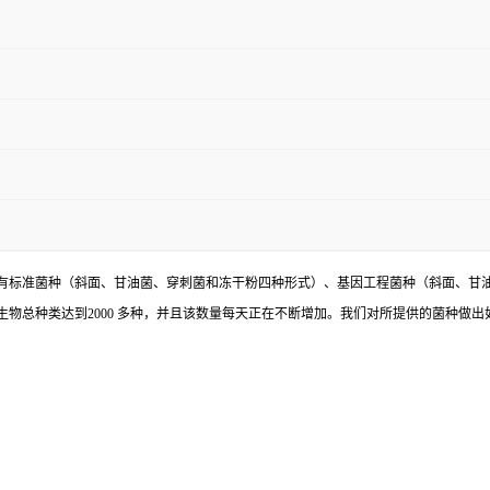
有标准菌种（斜面、甘油菌、穿刺菌和冻干粉四种形式）、基因工程菌种（斜面、甘
物总种类达到2000 多种，并且该数量每天正在不断增加。我们对所提供的菌种做出