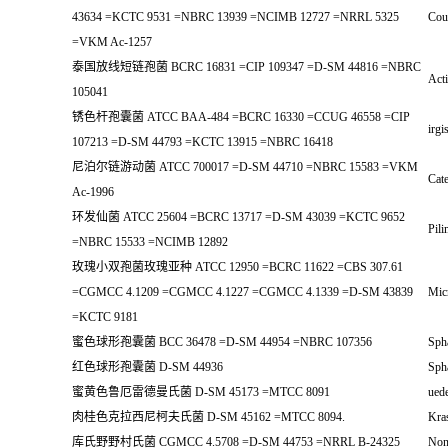
43634 =KCTC 9531 =NBRC 13939 =NCIMB 12727 =NRRL 5325
Cou
=VKM Ac-1257
泰国放线短链孢菌 BCRC 16831 =CIP 109347 =D-SM 44816 =NBRC
Acti
105041
锈色杆孢囊菌 ATCC BAA-484 =BCRC 16330 =CCUG 46558 =CIP
irg
107213 =D-SM 44793 =KCTC 13915 =NBRC 16418
尼泊尔链游动菌 ATCC 700017 =D-SM 44710 =NBRC 15583 =VKM
Cate
Ac-1996
环发仙菌 ATCC 25604 =BCRC 13717 =D-SM 43039 =KCTC 9652
Pili
=NBRC 15533 =NCIMB 12892
玫瑰小双孢菌玫瑰亚种 ATCC 12950 =BCRC 11622 =CBS 307.61
=CGMCC 4.1209 =CGMCC 4.1227 =CGMCC 4.1339 =D-SM 43839
Mic
=KCTC 9181
蜜色球形孢囊菌 BCC 36478 =D-SM 44954 =NBRC 107356
Sph
红色球形孢囊菌 D-SM 44936
Sph
蜜黄色鲁厄雷德曼氏菌 D-SM 45173 =MTCC 8091
uede
肉桂色克拉西尼柯夫氏菌 D-SM 45162 =MTCC 8094.
Kra
库氏野野村氏菌 CGMCC 4.5708 =D-SM 44753 =NRRL B-24325
Non