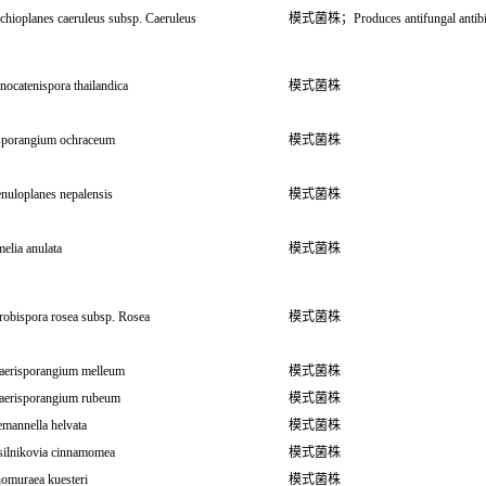
chioplanes caeruleus subsp. Caeruleus
模式菌株；Produces antifungal antibioti
nocatenispora thailandica
模式菌株
isporangium ochraceum
模式菌株
nuloplanes nepalensis
模式菌株
melia anulata
模式菌株
robispora rosea subsp. Rosea
模式菌株
aerisporangium melleum
模式菌株
aerisporangium rubeum
模式菌株
mannella helvata
模式菌株
silnikovia cinnamomea
模式菌株
omuraea kuesteri
模式菌株