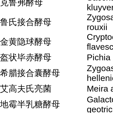
克鲁弗酵母
kluyver
Zygos
鲁氏接合酵母
rouxii
Crypto
金黄隐球酵母
flaves
盔状毕赤酵母
Pichia
Zygoa
希腊接合囊酵母
hellen
艾高夫氏亮菌
Meira 
Galac
地霉半乳糖酵母
geotri