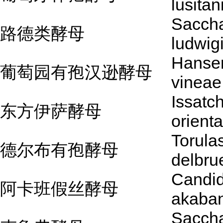
lusitan
Sacch
路德类酵母
ludwigi
Hanse
葡萄园有孢汉逊酵母
vineae
Issatc
东方伊萨酵母
orienta
Torula
德尔布有孢酵母
delbru
Candi
阿卡班假丝酵母
akaba
Sacch