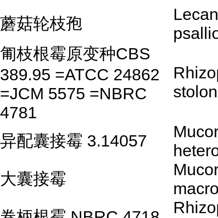
Lecani
蘑菇轮枝孢
psalli
匍枝根霉原变种CBS
Rhizo
389.95 =ATCC 24862
stolon
=JCM 5575 =NBRC
4781
Muco
异配囊接霉 3.14057
heter
Muco
大囊接霉
macro
Rhizo
卷柄根霉 NBRC 4718