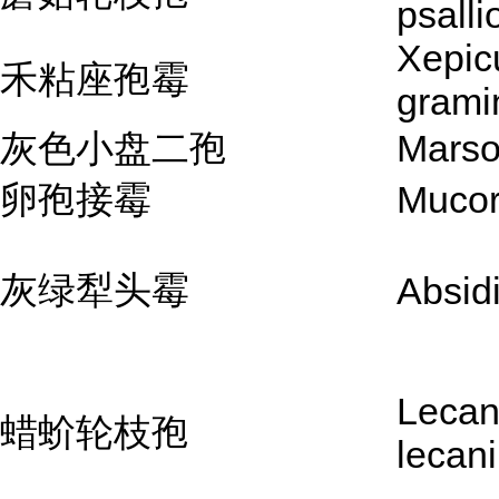
psalli
Xepic
禾粘座孢霉
grami
灰色小盘二孢
Marso
卵孢接霉
Mucor
灰绿犁头霉
Absid
Lecani
蜡蚧轮枝孢
lecani