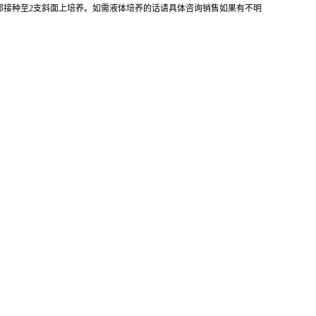
全部接种至2支斜面上培养。如需液体培养的话请具体咨询销售如果有不明