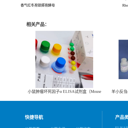
香气红冬孢锁掷孢酵母
Rho
相关产品：
小鼠肿瘤坏死因子α ELISA试剂盒（Mouse
羊小反刍
TNF-α ELISA KIT）
快捷导航
产品
ELIS