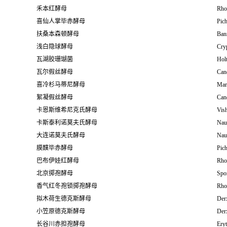
禾本红酵母
Rho
喜仙人掌毕赤酵母
Pich
扶桑本森顿酵母
Ban
浅白隐球酵母
Cry
瓦湖胶珊瑚菌
Holt
瓦尔假丝酵母
Cand
喜冷杉马蒂尼酵母
Mar
絮凝假丝酵母
Can
卡恩斯维希尼克氏酵母
Vis
卡斯泰利诺莫夫氏酵母
Nau
大连诺莫夫氏酵母
Nau
膜醭毕赤酵母
Pic
巴布伊娃红酵母
Rho
北京掷孢酵母
Spo
香气红冬孢锁掷孢酵母
Rho
拟木荷生德克斯酵母
Der
小笠原德克斯酵母
Der
长谷川赤担孢酵母
Ery