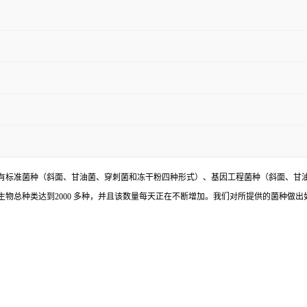
有标准菌种（斜面、甘油菌、穿刺菌和冻干粉四种形式）、基因工程菌种（斜面、甘
物总种类达到2000 多种，并且该数量每天正在不断增加。我们对所提供的菌种做出