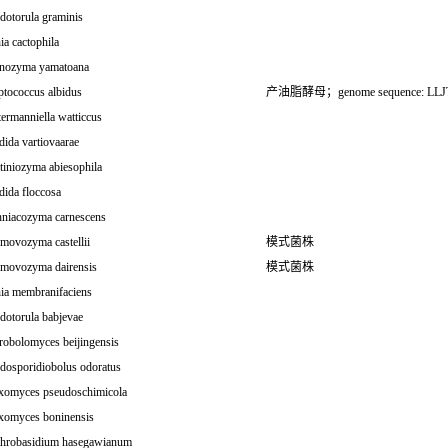
dotorula graminis
ia cactophila
nozyma yamatoana
ptococcus albidus
产油脂酵母；genome sequence: LLJT
ermanniella watticcus
ida vartiovaarae
tiniozyma abiesophila
dida floccosa
hniacozyma carnescens
movozyma castellii
模式菌株
movozyma dairensis
模式菌株
hia membranifaciens
dotorula babjevae
robolomyces beijingensis
dosporidiobolus odoratus
xomyces pseudoschimicola
xomyces boninensis
throbasidium hasegawianum