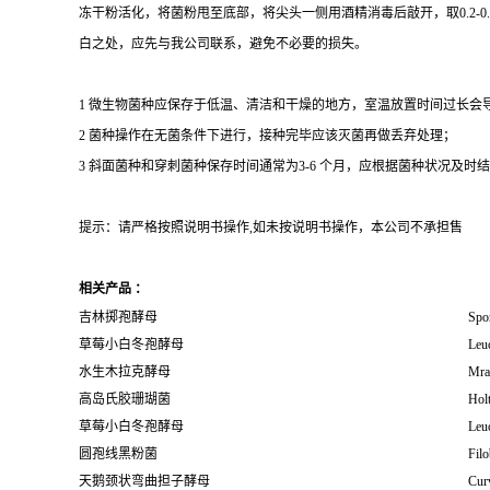
冻干粉活化，将菌粉甩至底部，将尖头一侧用酒精消毒后敲开，取0.2-
白之处，应先与我公司联系，避免不必要的损失。
1 微生物菌种应保存于低温、清洁和干燥的地方，室温放置时间过长会
2 菌种操作在无菌条件下进行，接种完毕应该灭菌再做丢弃处理；
3 斜面菌种和穿刺菌种保存时间通常为3-6 个月，应根据菌种状况及时结转；冻
提示：请严格按照说明书操作,如未按说明书操作，本公司不承担售
相关产品 ：
吉林掷孢酵母
Spor
草莓小白冬孢酵母
Leuc
水生木拉克酵母
Mrak
高岛氏胶珊瑚菌
Holt
草莓小白冬孢酵母
Leuc
圆孢线黑粉菌
Fil
天鹅颈状弯曲担子酵母
Cur