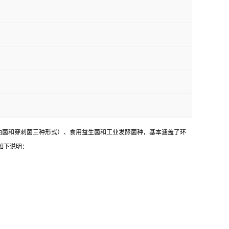
油菌和穿刺菌三种形式）、食用益生菌和工业发酵菌种，基本涵盖了环
如下说明：