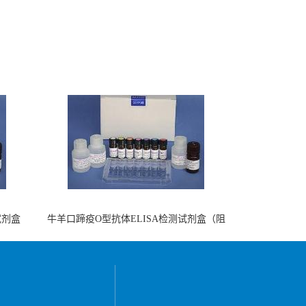
试剂盒
牛羊口蹄疫O型抗体ELISA检测试剂盒（阻
断法）