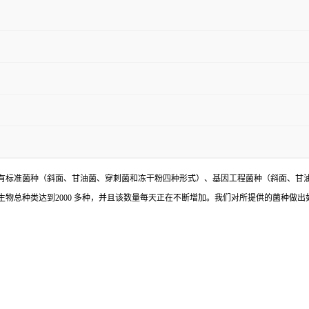
有标准菌种（斜面、甘油菌、穿刺菌和冻干粉四种形式）、基因工程菌种（斜面、甘
物总种类达到2000 多种，并且该数量每天正在不断增加。我们对所提供的菌种做出