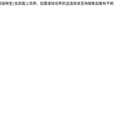
全部接种至2支斜面上培养。如需液体培养的话请具体咨询销售如果有不明