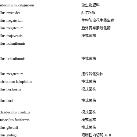
ibacillus mucilaginosus
微生物肥料
illus mycoides
β-淀粉酶
illus megaterium
生物防治花生线虫病
illus megaterium
胞外青霉素酰化酶
llus mojavensis
模式菌株
llus licheniformis
llus licheniformis
模式菌株
illus megaterium
遗传转化受体
imicrobium halophilum
模式菌株
llus horikoshii
模式菌株
llus horti
模式菌株
hrobacillus insolitus
模式菌株
nibacillus fusiformis
模式菌株
llus gibsonii
模式菌株
llus globigii
限制性内切酶BalⅡ