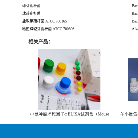
球芽孢杆菌
Baci
球芽孢杆菌
Baci
盐敏芽孢杆菌 ATCC 700165
Baci
嗜盐碱碱芽孢杆菌 ATCC 700606
Alka
相关产品：
小鼠肿瘤坏死因子α ELISA试剂盒（Mouse
羊小反刍
TNF-α ELISA KIT）