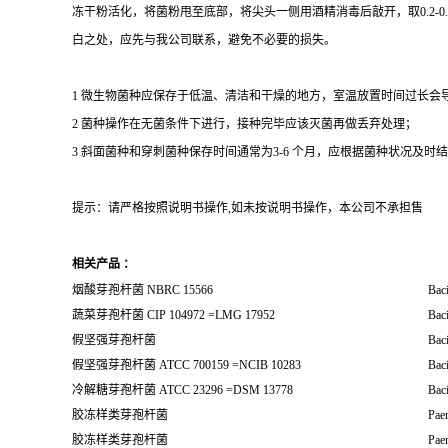
冻干粉活化，将菌粉甩至底部，将尖头一侧用酒精消毒后敲开，取0.2-
白之处，应先与我公司联系，避免不必要的损失。
1 微生物菌种应保存于低温、清洁和干燥的地方，室温放置时间过长会
2 菌种操作在无菌条件下进行，接种完毕应该灭菌再做丢弃处理；
3 斜面菌种和穿刺菌种保存时间通常为3-6 个月，应根据菌种状况及时结转；冻
提示：请严格按照说明书操作,如未按说明书操作，本公司不承担售
相关产品 ：
烟酸芽孢杆菌 NBRC 15566
Baci
蔬菜芽孢杆菌 CIP 104972 =LMG 17952
Baci
假坚强芽孢杆菌
Bac
假坚强芽孢杆菌 ATCC 700159 =NCIB 10283
Bac
冷解糖芽孢杆菌 ATCC 23296 =DSM 13778
Baci
胶冻样类芽孢杆菌
Paen
胶冻样类芽孢杆菌
Paen