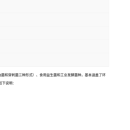
油菌和穿刺菌三种形式）、食用益生菌和工业发酵菌种，基本涵盖了环
如下说明：