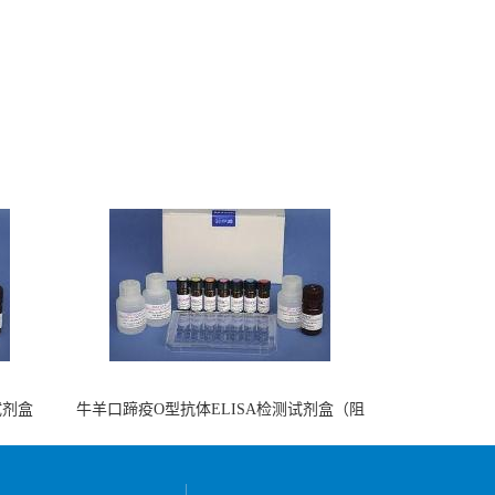
试剂盒
牛羊口蹄疫O型抗体ELISA检测试剂盒（阻
断法）