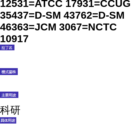
12531=ATCC 17931=CCUG
35437=D-SM 43762=D-SM
46363=JCM 3067=NCTC
10917
科研