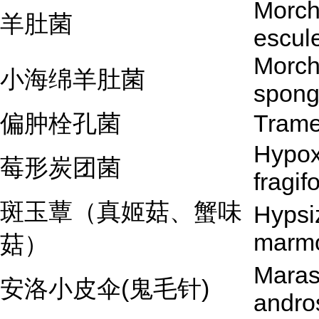
Morch
羊肚菌
escul
Morch
小海绵羊肚菌
spong
偏肿栓孔菌
Trame
Hypox
莓形炭团菌
fragif
斑玉蕈（真姬菇、蟹味
Hypsi
marm
菇）
Mara
安洛小皮伞(鬼毛针)
andro