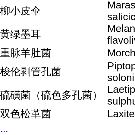
Mara
柳小皮伞
salici
Melan
黄绿墨耳
flavol
重脉羊肚菌
Morch
Pipto
梭伦剥管孔菌
solon
Laeti
硫磺菌（硫色多孔菌）
sulph
双色松革菌
Laxite
...