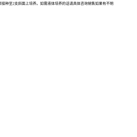
全部接种至2支斜面上培养。如需液体培养的话请具体咨询销售如果有不明