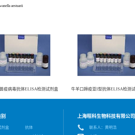
anella aestuarii
兽疫病毒抗体ELISA检测试剂盒
牛羊口蹄疫亚I型抗体ELISA检测
（酶联免疫法）
（阻断法）
类别
上海晅科生物科技有限公司
A试剂盒
抗体
联系人：黄明浩