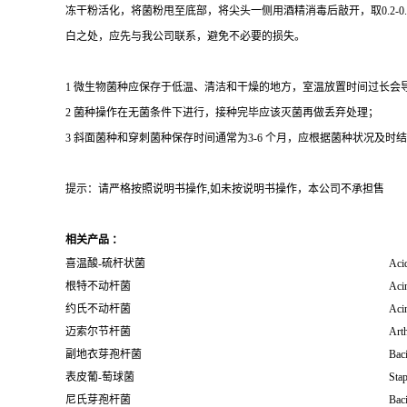
冻干粉活化，将菌粉甩至底部，将尖头一侧用酒精消毒后敲开，取0.2-
白之处，应先与我公司联系，避免不必要的损失。
1 微生物菌种应保存于低温、清洁和干燥的地方，室温放置时间过长会
2 菌种操作在无菌条件下进行，接种完毕应该灭菌再做丢弃处理；
3 斜面菌种和穿刺菌种保存时间通常为3-6 个月，应根据菌种状况及时结转；冻
提示：请严格按照说明书操作,如未按说明书操作，本公司不承担售
相关产品 ：
喜温酸-硫杆状菌
Acid
根特不动杆菌
Acin
约氏不动杆菌
Acin
迈索尔节杆菌
Art
副地衣芽孢杆菌
Baci
表皮葡-萄球菌
Sta
尼氏芽孢杆菌
Baci