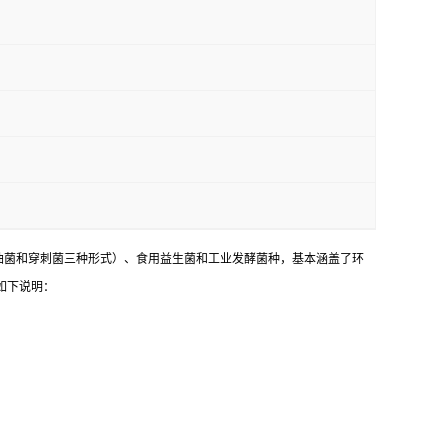
油菌和穿刺菌三种形式）、食用益生菌和工业发酵菌种，基本涵盖了环
如下说明：