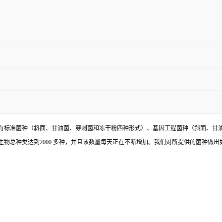
有标准菌种（斜面、甘油菌、穿刺菌和冻干粉四种形式）、基因工程菌种（斜面、甘
物总种类达到2000 多种，并且该数量每天正在不断增加。我们对所提供的菌种做出