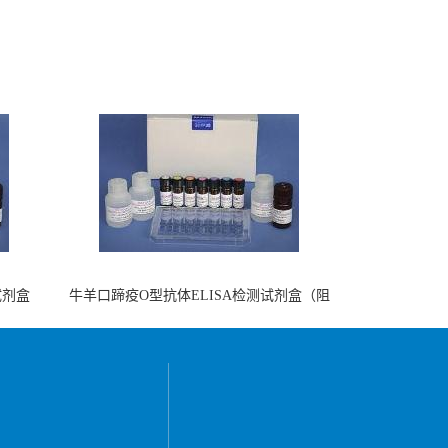
试剂盒
牛羊口蹄疫O型抗体ELISA检测试剂盒（阻
断法）