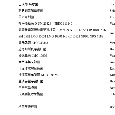
巴氏葡-萄球菌
Stap
刺状鞘氨醇单胞菌
Sph
草木犀剑菌
Ensi
噬海藻弧菌 D-SM 29824 =NBRC 111146
Vibr
解硫胺素解硫胺素芽孢杆菌 JCM 9024 ATCC 12856 CIP 104007 D-
Aneu
SM 5562 LMG 15531 LMG 16001 NBRC 15521 NRRL NRS-1589
弗氏弧菌 ATCC 33813
Vibr
施塔姆斯氏芽孢杆菌
Baci
潘氏弧菌 LMG 19999
Vibr
大西洋美女神菌
Amph
印度洋玫瑰变色菌
Ros
沙漠克里布所菌 KCTC 39825
Krib
盐渍喜盐芽孢杆菌
Halo
杀鲑气单胞菌
Aer
瓜类鞘氨醇单胞菌
Sph
枯草芽孢杆菌
Baci