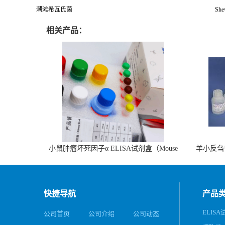
潮滩希瓦氏菌
Shew
相关产品：
小鼠肿瘤坏死因子α ELISA试剂盒（Mouse
羊小反刍
TNF-α ELISA KIT）
快捷导航
产品
ELIS
公司首页
公司介绍
公司动态